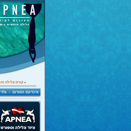
קורס צלילה חו
»
אינדקס הפורום
גלרי
•