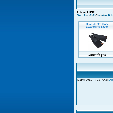
עמוד
4
מתוך
8
ודם
1
,
2
,
3
,
4
,
5
,
6
,
7
,
8
הבא
Ali
[שלישי, 18 ינו', 2011 13:45]