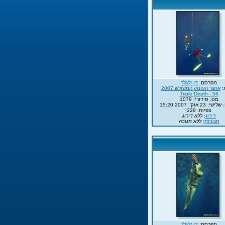
מפרסם:
דן זלגלר
:
אתגר העומק המשולש 2007
Triple Depth - 56
מס. סידורי: 1079
23 אוק', 2007 15:20
צפיות: 229
דירוג
:
ללא דירוג
תגובות
:
ללא תגובה
מפרסם:
דן זלגלר