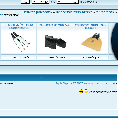
בחר שיטת מיון:
סדר:
»
גלרית תמונות
»
פעילויות צלילה חופשית 2007
»
אתגר העומק המשולש
עבור לעמוד
הק
תגובות
כותרת
:
אתגר העומק המשולש 2007 Triple Depth - 27
מפרסם
:
na
איך הגעת למצב כזה?