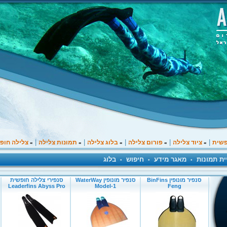
|
|
|
|
|
פשית
ציוד צלילה
פורום צלילה
בלוג צלילה
תמונות צלילה
צלילה חופ
»
»
»
»
»
ית תמונות
מאגר מידע
חיפוש
בלוג
•
•
•