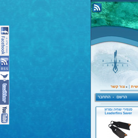
|
שית
צור קשר
»
הרשם
התחבר
•