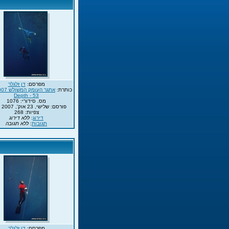
מפרסם:
דן זלגלר
כותרת:
Depth - 53
מס. סידורי: 1076
פורסם: שלישי, 23 אוק', 2007 15:20
צפיות: 268
דירוג
:
ללא דירוג
תגובות
:
ללא תגובה
מפרסם:
דן זלגלר