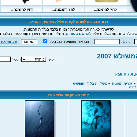
ברוכים הבאים לפורום לקידום צלילה חופשית בישראל
לידיעתך, כאורח הנך מוגבל/ת לצפייה בלבד בגלרית התמונות.
יב ולדרג תמונות בגלריה עליך
להרשם בפורום
, תהליך ההרשמה אורך דקות ספורות בלבד וה
שכחתי את 
סיסמה:
חבר אותי אוטומטית בכל ביקור
ולש 2007
חיפוש:
המכיל:
5
,
6
,
7
,
8
הבא
»
גלרית תמונות
»
פעילויות צלילה חופשית
אתגר העומק המשולש 2007