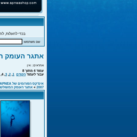
בכדי להעלות, להג
שם משתמש:
אתגר העומק המש
אחראים:: אין
עמוד
4
מתוך
8
עבור לעמוד
הקודם
1
,
2
,
3
,
4
,
אינדקס הפורומים של APNEA
2007
»
אתגר העומק המשולש 2007