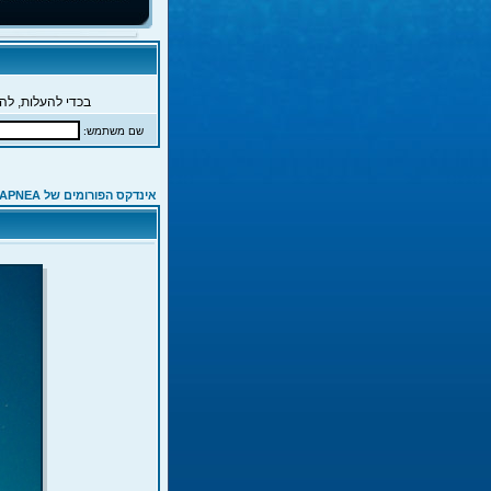
בכדי להעלות, להג
שם משתמש:
אינדקס הפורומים של APNEA