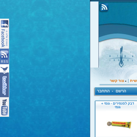
|
שית
צור קשר
»
הרשם
התחבר
•