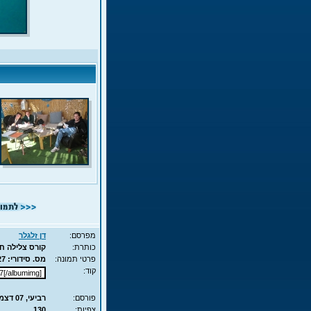
מפרסם:
דן זלגלר
כותרת:
קורס צלילה חופשית - APNEA 
פרטי תמונה:
מס. סידורי: 10327 - סוג תמונה: JPG - מימדים: 67KB - 525X700
קוד:
פורסם:
רביעי, 07 דצמ', 2011 15:58
צפיות:
130