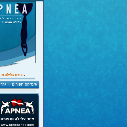
קורס צלילה חו
»
אינדקס הפורום
גלרי
•