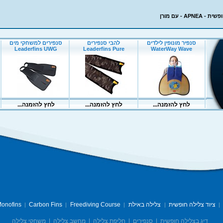
APN - עם מורן
ציוד צלילה חופשית
צלילה באילת
Freediving Course
Carbon Fins
onofins
|
|
|
|
|
דיג בצלילה חופשית
|
סנפירים
|
חליפת צלילה
|
מחשב צלילה
|
משחקי צלילה