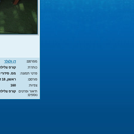
מפרסם:
דן זלגלר
כותרת:
קורס צלילה חופשית - APNEA 
פרטי תמונה:
מס. סידורי: 10353 - סוג תמונה: JPG - מימדים:  - 700X525
פורסם:
ראשון, 18 דצמ', 2011 14:13
צפיות:
160
תיאור ופרטים
קורס צלילה חופשית - NEA
נוספים: