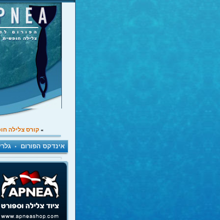
קורס צלילה חו
»
אינדקס הפורום
גלרי
•