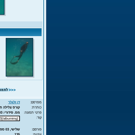
מפרסם:
דן זלגלר
כותרת:
קורס צלילה חופשית - APNEA 
פרטי תמונה:
מס. סידורי: 12793 - סוג תמונה: JPG - מימדים: 157KB - 477X700
קוד:
פורסם:
שלישי, 03 ספט', 2013 16:55
צפיות:
135