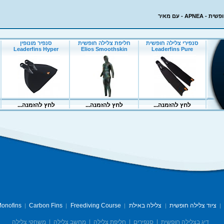
APN - עם מאיר
ציוד צלילה חופשית
צלילה באילת
Freediving Course
Carbon Fins
onofins
|
|
|
|
|
דיג בצלילה חופשית
|
סנפירים
|
חליפת צלילה
|
מחשב צלילה
|
משחקי צלילה