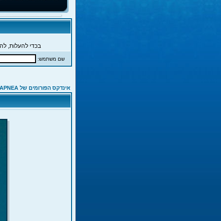
בכדי להעלות, להג
שם משתמש:
אינדקס הפורומים של APNEA