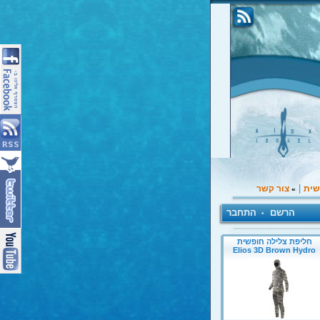
|
שית
צור קשר
»
הרשם
התחבר
•