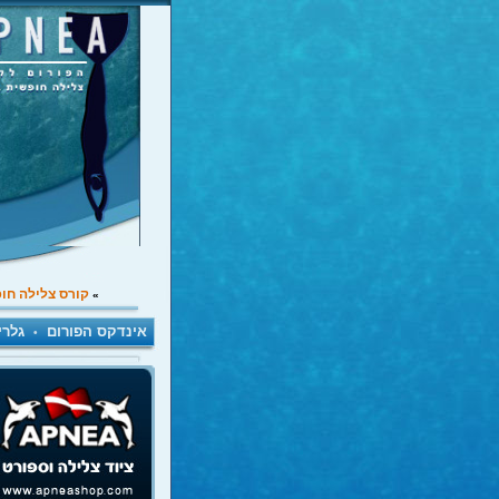
קורס צלילה חו
»
אינדקס הפורום
גלרי
•