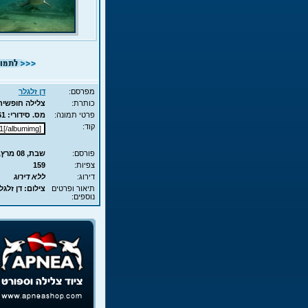
מפרסם:
דן זלגלר
כותרת:
צלילה חופשית ב
פרטי תמונה:
מס. סידורי: 1861 - סוג תמונה: JPG - מימדים: 95KB - 700X525
קוד:
פורסם:
שבת, 08 מרץ, 2008 20:02
צפיות:
159
דירוג:
ללא דירוג
תיאור ופרטים
צילום: דן זלגל
נוספים: