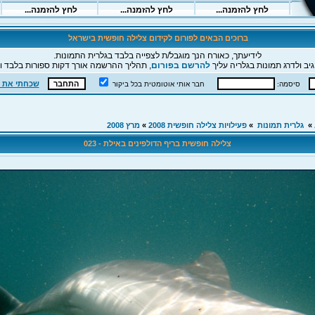
ברוכים הבאים לפורום לקידום צלילה חופשית בישראל
לידיעתך, כאורח הנך מוגבל/ת לצפייה בלבד בגלרית התמונות.
יב ולדרג תמונות בגלריה עליך
להרשם בפורום
, תהליך ההרשמה אורך דקות ספורות בלבד וה
שכחתי את 
סיסמה:
חבר אותי אוטומטית בכל ביקור
»
גלרית תמונות
»
פעילויות צלילה חופשית 2008
»
מרץ 2008
צלילה חופשית בריף הדולפינים באילת - 023