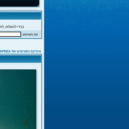
בכדי להעלות, להג
שם משתמש:
אינדקס הפורומים של APNEA