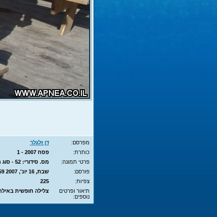
מפרסם:
דן זלגלר
כותרת:
פסח 2007 - 1
פרטי תמונה:
מס. סידורי: 52 - סוג תמונה: JPG - מימדים: 131KB - 819X614
פורסם:
שבת, 16 יונ', 2007 21:59
צפיות:
225
תיאור ופרטים
צלילה חופשית באילת
נוספים: