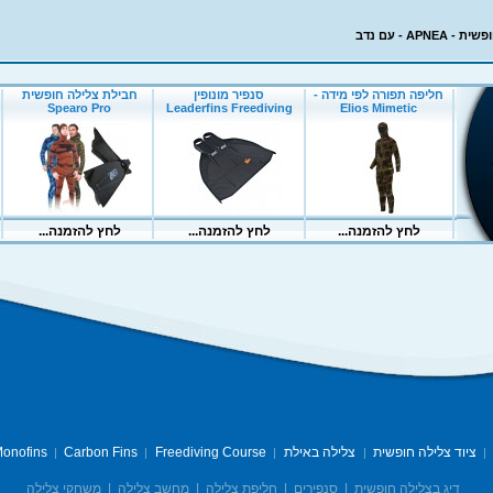
APNE - עם נדב
ציוד צלילה חופשית
צלילה באילת
Freediving Course
Carbon Fins
onofins
|
|
|
|
|
דיג בצלילה חופשית
|
סנפירים
|
חליפת צלילה
|
מחשב צלילה
|
משחקי צלילה