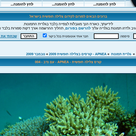
ברוכים הבאים לפורום לקידום צלילה חופשית בישראל
לידיעתך, כאורח הנך מוגבל/ת לצפייה בלבד בגלרית התמונות.
יב ולדרג תמונות בגלריה עליך
להרשם בפורום
, תהליך ההרשמה אורך דקות ספורות בלבד וה
שכחתי את 
סיסמה:
חבר אותי אוטומטית בכל ביקור
»
גלרית תמונות
»
APNEA - קורסים בצלילה חופשית 2009
»
נובמבר 2009
קורס צלילה חופשית - APNEA - עם נדב - 004