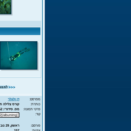
מפרסם:
דן זלגלר
כותרת:
קורס צלילה חופשית - APNEA
פרטי תמונה:
מס. סידורי: 6652 - סוג תמונה: JPG - מימדים: 237KB - 525X700
קוד:
פורסם:
ראשון, 29 נוב', 2009 13:20
צפיות:
157