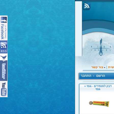
|
שית
צור קשר
»
הרשם
התחבר
•