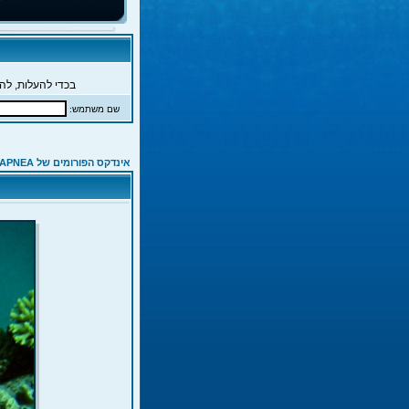
בכדי להעלות, להג
שם משתמש:
אינדקס הפורומים של APNEA