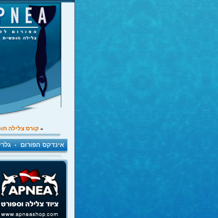
קורס צלילה חו
»
אינדקס הפורום
גלרי
•