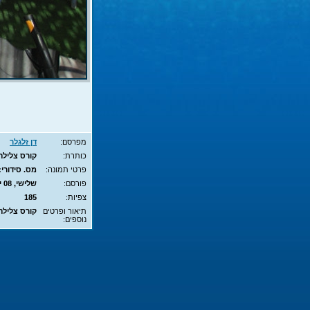
מפרסם:
דן זלגלר
כותרת:
קורס צלילה חופשית - APNEA - 
פרטי תמונה:
מס. סידורי: 7088 - סוג תמונה: JPG - מימדים:  - 700X525
פורסם:
שלישי, 08 יונ', 2010 15:29
צפיות:
185
תיאור ופרטים
קורס צלילה חופשית - APNEA
נוספים: