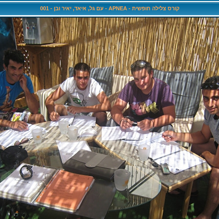
קורס צלילה חופשית - APNEA - עם גל, איאד, יאיר ובן - 001