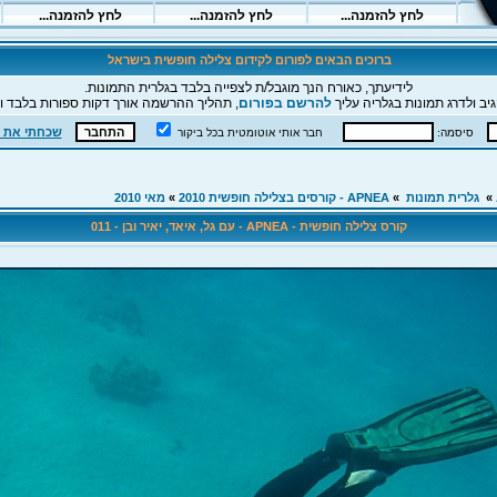
ברוכים הבאים לפורום לקידום צלילה חופשית בישראל
לידיעתך, כאורח הנך מוגבל/ת לצפייה בלבד בגלרית התמונות.
יב ולדרג תמונות בגלריה עליך
להרשם בפורום
, תהליך ההרשמה אורך דקות ספורות בלבד וה
שכחתי את 
סיסמה:
חבר אותי אוטומטית בכל ביקור
»
גלרית תמונות
»
APNEA - קורסים בצלילה חופשית 2010
»
מאי 2010
קורס צלילה חופשית - APNEA - עם גל, איאד, יאיר ובן - 011