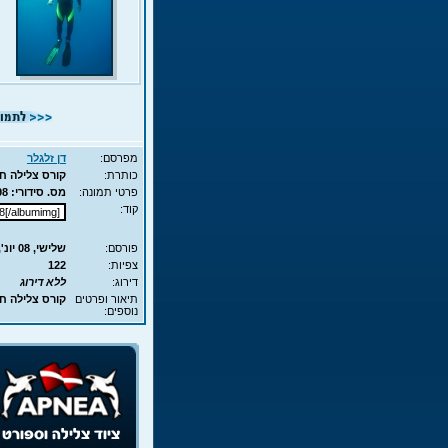
מפרסם:
דן זלגלר
כותרת:
קורס צלילה חופשית - APNEA - עם גל,
פרטי תמונה:
מס. סידורי: 7098 - סוג תמונה: JPG - מימדים: 104KB - 700X525
קוד:
פורסם:
שלישי, 08 יונ', 2010 15:29
צפיות:
122
דירוג:
ללא דירוג
תיאור ופרטים
קורס צלילה חופשית - APNEA - עם 
נוספים: