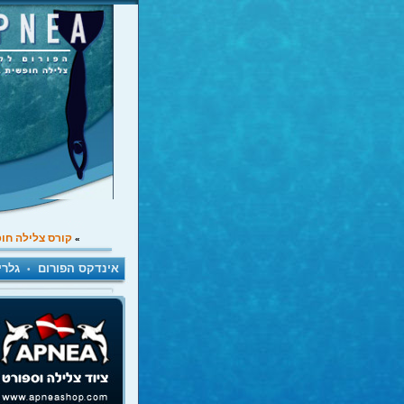
קורס צלילה חו
»
אינדקס הפורום
גלרי
•