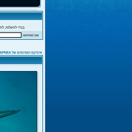
בכדי להעלות, להג
שם משתמש:
אינדקס הפורומים של APNEA