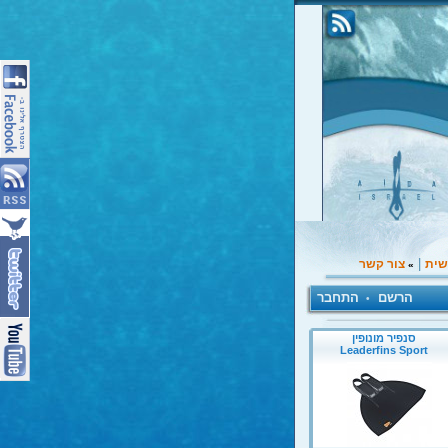
|
שית
צור קשר
»
הרשם
התחבר
•