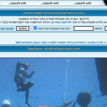
ברוכים הבאים לפורום לקידום צלילה חופשית בישראל
לידיעתך, כאורח הנך מוגבל/ת לצפייה בלבד בגלרית התמונות.
יב ולדרג תמונות בגלריה עליך
להרשם בפורום
, תהליך ההרשמה אורך דקות ספורות בלבד וה
שכחתי את 
סיסמה:
חבר אותי אוטומטית בכל ביקור
»
גלרית תמונות
»
פעילויות צלילה חופשית 2007
»
אתגר העומק המשולש 2007
אתגר העומק המשולש 2007 Triple Depth - 45