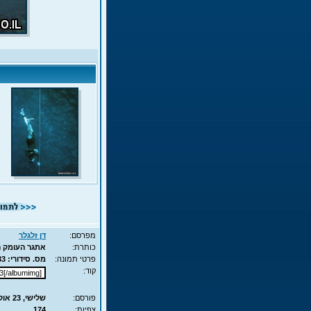
מפרסם:
דן זלגלר
כותרת:
אתגר העומק המשולש 2007 5
פרטי תמונה:
מס. סידורי: 833 - סוג תמונה: JPG - מימדים: 70KB - 525X700
קוד:
פורסם:
שלישי, 23 אוק', 2007 13:07
צפיות:
174