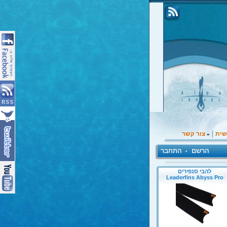
|
שית
צור קשר
»
הרשם
התחבר
•