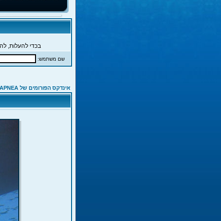
בכדי להעלות, להג
שם משתמש:
אינדקס הפורומים של APNEA