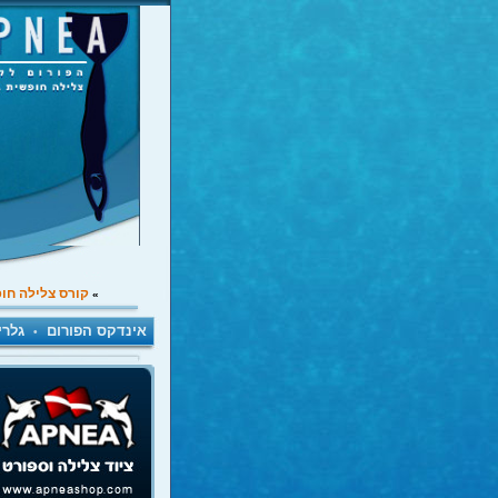
קורס צלילה חו
»
אינדקס הפורום
גלרי
•