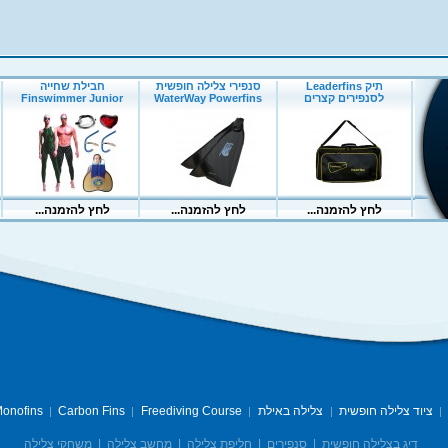
ציוד צלילה חופשית
צלילה באילת
Freediving Course
Carbon Fins
onofins
|
|
|
|
|
דיג בצלילה חופשית
|
סנפירים
|
חליפת צלילה
|
מחשב צלילה
|
משחקי צלילה