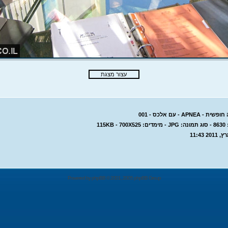
APNE - עם אלכס - 001
115KB
Powered by
phpBB
© 2001, 2005 phpBB Group