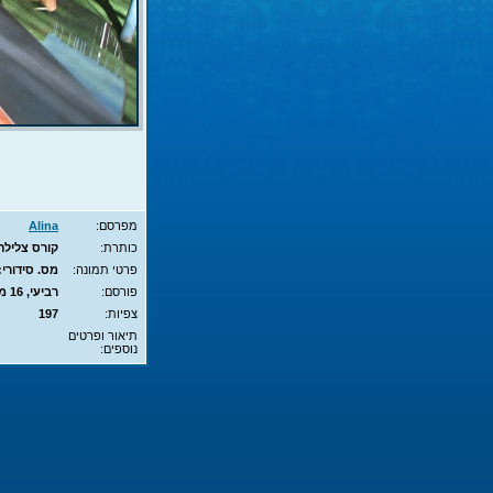
מפרסם:
Alina
כותרת:
קורס צלילה חופשית - A
פרטי תמונה:
מס. סידורי: 8630 - סוג תמונה: JPG - מימדים:  - 700X525
פורסם:
רביעי, 16 מרץ, 2011 11:43
צפיות:
197
תיאור ופרטים
נוספים: