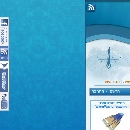
|
שית
צור קשר
»
הרשם
התחבר
•