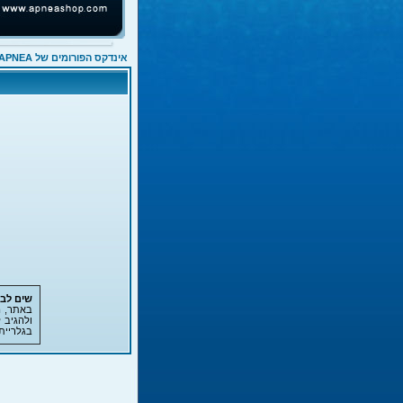
אינדקס הפורומים של APNEA
שים לב!
באתר, ה
ולהגיב 
בגלריית