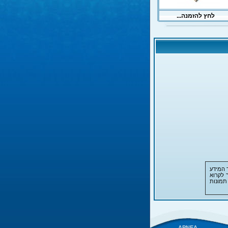
 המידע
 לקרוא
תמונות
APNEA