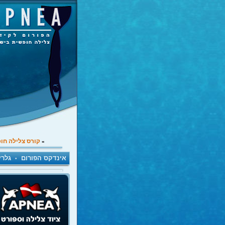
קורס צלילה חו
»
אינדקס הפורום
גלרי
•