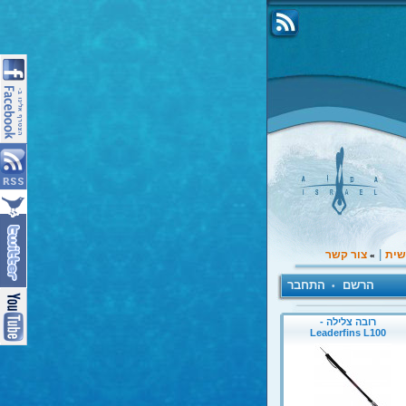
|
שית
צור קשר
»
הרשם
התחבר
•