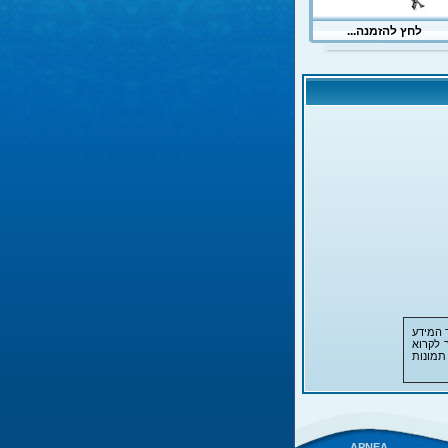
 המידע
 לקרוא
תמונות
APNEA