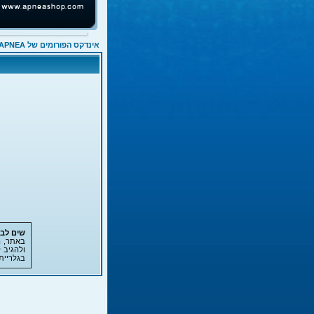
אינדקס הפורומים של APNEA
שים לב!
באתר, ה
ולהגיב 
בגלריית