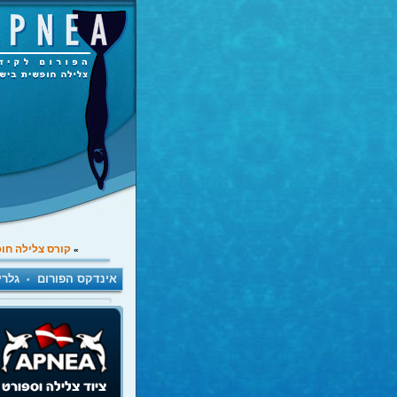
קורס צלילה חו
»
אינדקס הפורום
גלרי
•