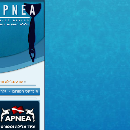
קורס צלילה חו
»
אינדקס הפורום
גלרי
•