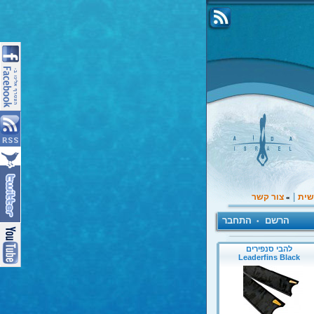
|
שית
צור קשר
»
הרשם
התחבר
•