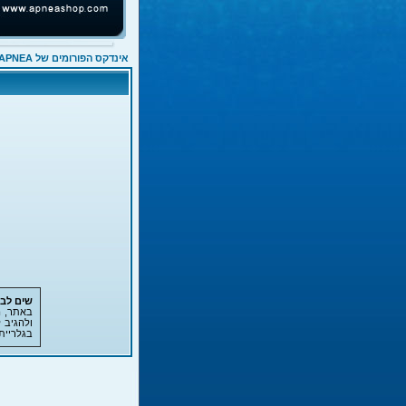
אינדקס הפורומים של APNEA
שים לב!
באתר, ה
ולהגיב 
בגלריית