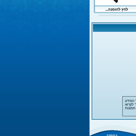
 המידע
 לקרוא
תמונות
APNEA