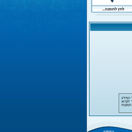
 המידע
 לקרוא
תמונות
APNEA