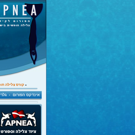
קורס צלילה חו
»
אינדקס הפורום
גלרי
•