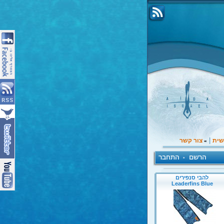
|
שית
צור קשר
»
הרשם
התחבר
•