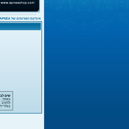
אינדקס הפורומים של APNEA
שים לב!
באתר, ה
ולהגיב 
בגלריית