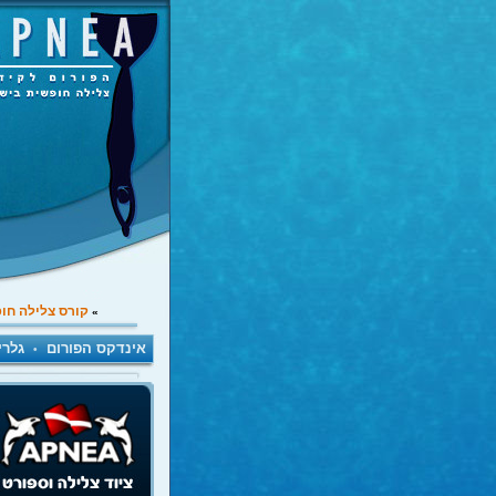
קורס צלילה חו
»
אינדקס הפורום
גלרי
•