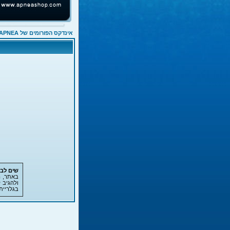
אינדקס הפורומים של APNEA
שים לב!
באתר, ה
ולהגיב 
בגלריית