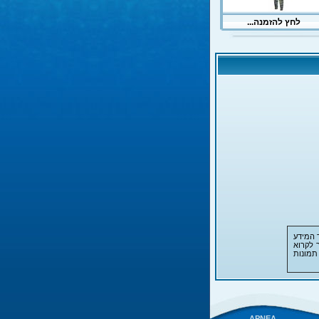
 המידע
 לקרוא
תמונות
APNEA