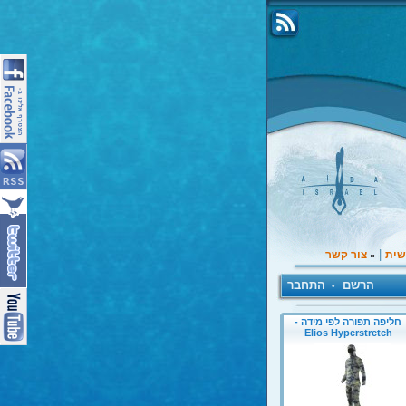
|
שית
צור קשר
»
הרשם
התחבר
•