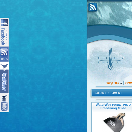
|
שית
צור קשר
»
הרשם
התחבר
•