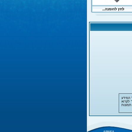
 המידע
 לקרוא
תמונות
APNEA