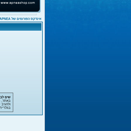
אינדקס הפורומים של APNEA
שים לב!
באתר, ה
ולהגיב 
בגלריית