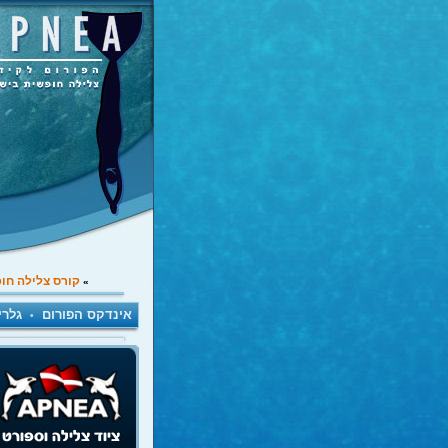
קורס צלילה חו
»
אינדקס הפורום
גלרי
•