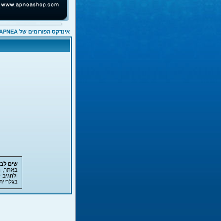
אינדקס הפורומים של APNEA
שים לב!
באתר, ה
ולהגיב 
בגלריית