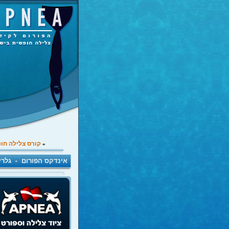
קורס צלילה חו
»
אינדקס הפורום
גלרי
•