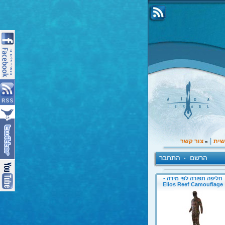
|
שית
צור קשר
»
הרשם
התחבר
•