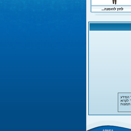
 המידע
 לקרוא
תמונות
APNEA