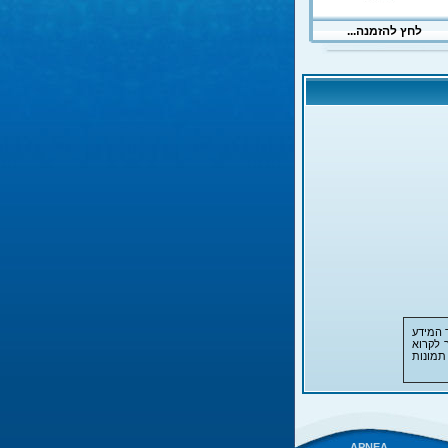
 המידע
 לקרוא
תמונות
APNEA