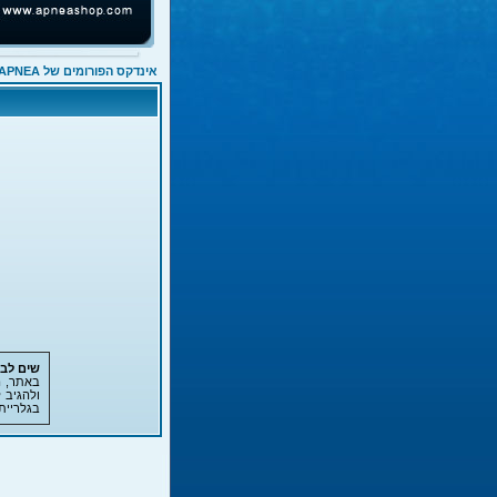
אינדקס הפורומים של APNEA
שים לב!
באתר, ה
ולהגיב 
בגלריית