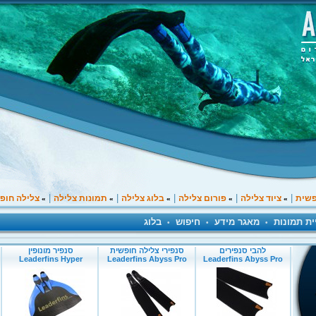
|
|
|
|
|
פשית
ציוד צלילה
פורום צלילה
בלוג צלילה
תמונות צלילה
צלילה חופ
»
»
»
»
»
ית תמונות
מאגר מידע
חיפוש
בלוג
•
•
•