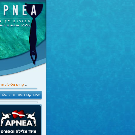
קורס צלילה חו
»
אינדקס הפורום
גלרי
•