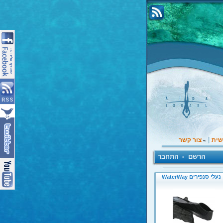
|
שית
צור קשר
»
הרשם
התחבר
•