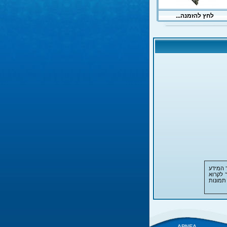
 המידע
 לקרוא
תמונות
APNEA