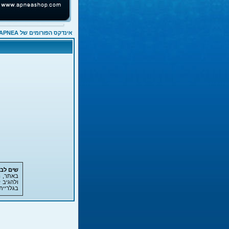
אינדקס הפורומים של APNEA
שים לב!
באתר, ה
ולהגיב 
בגלריית