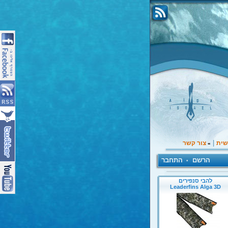
|
שית
צור קשר
»
הרשם
התחבר
•