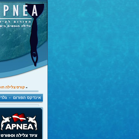
קורס צלילה חו
»
אינדקס הפורום
גלרי
•