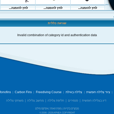
שגיאה כללית
Invalid combination of category id and authentication data
ציוד צלילה חופשית
צלילה באילת
Freediving Course
Carbon Fins
onofins
|
|
|
|
|
דיג בצלילה חופשית
|
סנפירים
|
חליפת צלילה
|
מחשב צלילה
|
משחקי צלילה
מבקרים בדף זה:
מפת האתר
אינדקס מילים
|
|
© 2006 -
2026 APNEA
COPYRIGHT