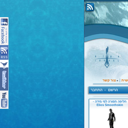
|
שית
צור קשר
»
הרשם
התחבר
•