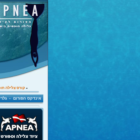
קורס צלילה חו
»
אינדקס הפורום
גלרי
•