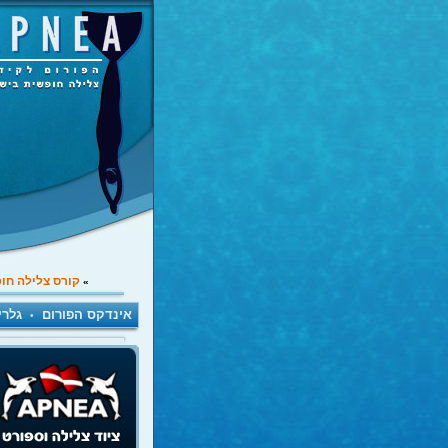
קורס צלילה חו
»
אינדקס הפורום
גלרי
•