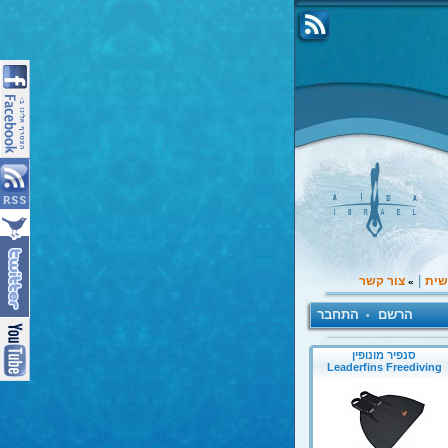
|
שית
צור קשר
»
הרשם
התחבר
•