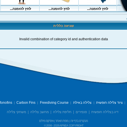
שגיאה כללית
Invalid combination of category id and authentication data
ציוד צלילה חופשית
צלילה באילת
Freediving Course
Carbon Fins
onofins
|
|
|
|
|
דיג בצלילה חופשית
|
סנפירים
|
חליפת צלילה
|
מחשב צלילה
|
משחקי צלילה
מבקרים בדף זה:
מפת האתר
אינדקס מילים
|
|
© 2006 -
2026 APNEA
COPYRIGHT