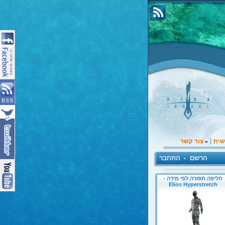
|
שית
צור קשר
»
הרשם
התחבר
•