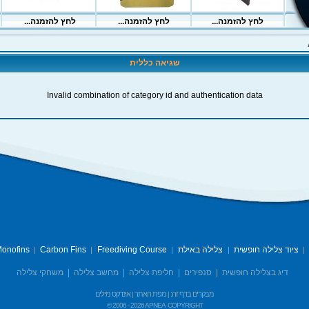
שגיאה כללית
Invalid combination of category id and authentication data
ציוד צלילה חופשית
צלילה באילת
Freediving Course
Carbon Fins
onofins
|
|
|
|
|
דיג בצלילה חופשית
|
סנפירים
|
חליפת צלילה
|
מחשב צלילה
|
משחקי צלילה
מבקרים בדף זה:
מפת האתר
אינדקס מילים
|
|
© 2006 -
2026 APNEA
COPYRIGHT