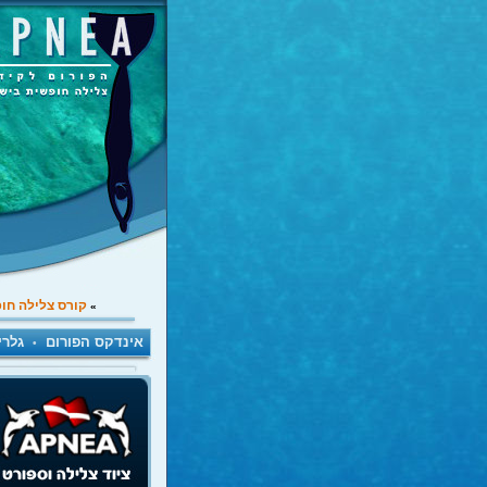
קורס צלילה חו
»
אינדקס הפורום
גלרי
•