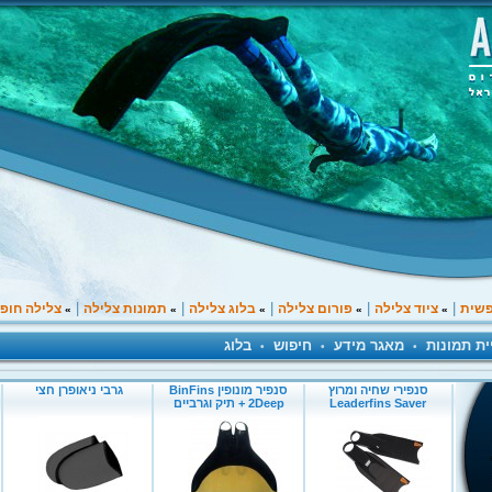
|
|
|
|
|
פשית
ציוד צלילה
פורום צלילה
בלוג צלילה
תמונות צלילה
צלילה חופ
»
»
»
»
»
ית תמונות
מאגר מידע
חיפוש
בלוג
•
•
•