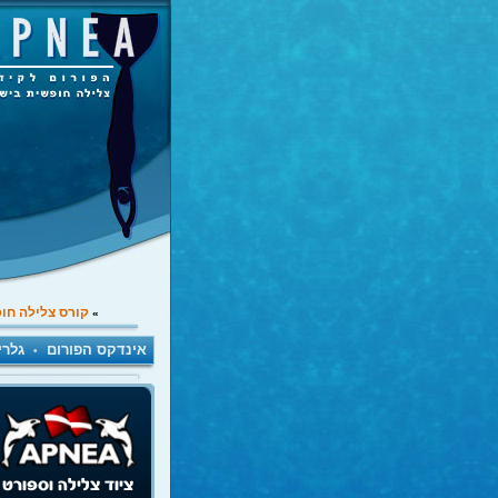
קורס צלילה חו
»
אינדקס הפורום
גלרי
•