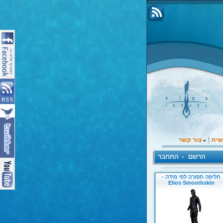
|
שית
צור קשר
»
הרשם
התחבר
•