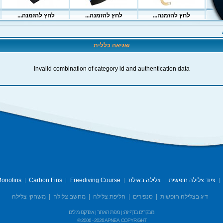
שגיאה כללית
Invalid combination of category id and authentication data
ציוד צלילה חופשית
צלילה באילת
Freediving Course
Carbon Fins
onofins
|
|
|
|
|
דיג בצלילה חופשית
|
סנפירים
|
חליפת צלילה
|
מחשב צלילה
|
משחקי צלילה
מבקרים בדף זה:
מפת האתר
אינדקס מילים
|
|
© 2006 -
2026 APNEA
COPYRIGHT