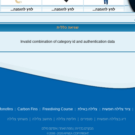
שגיאה כללית
Invalid combination of category id and authentication data
ציוד צלילה חופשית
צלילה באילת
Freediving Course
Carbon Fins
onofins
|
|
|
|
|
דיג בצלילה חופשית
|
סנפירים
|
חליפת צלילה
|
מחשב צלילה
|
משחקי צלילה
מבקרים בדף זה:
מפת האתר
אינדקס מילים
|
|
© 2006 -
2026 APNEA
COPYRIGHT