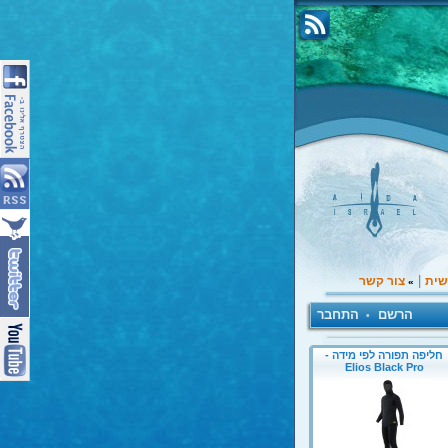
|
שית
צור קשר
»
הרשם
התחבר
•