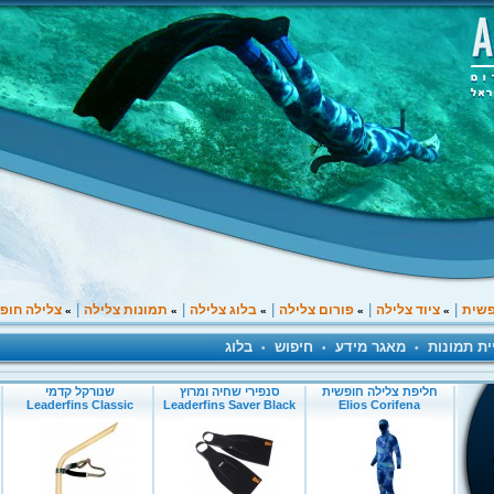
|
|
|
|
|
פשית
ציוד צלילה
פורום צלילה
בלוג צלילה
תמונות צלילה
צלילה חופ
»
»
»
»
»
ית תמונות
מאגר מידע
חיפוש
בלוג
•
•
•