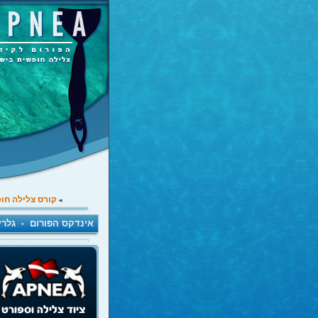
קורס צלילה חו
»
אינדקס הפורום
גלרי
•