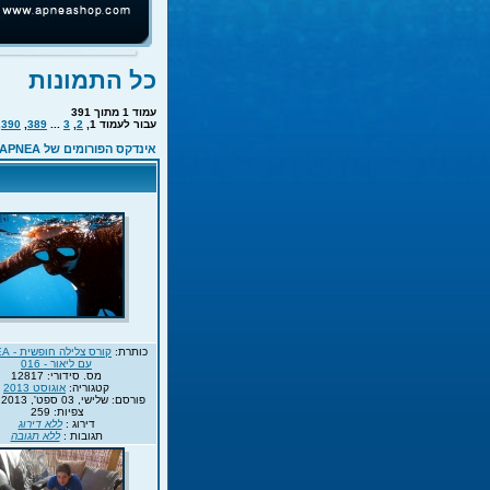
כל התמונות
עמוד
1
מתוך
391
עבור לעמוד
1
,
2
,
3
...
389
,
390
,
אינדקס הפורומים של APNEA
כותרת:
עם ליאור - 016
מס. סידורי: 12817
קטגוריה:
אוגוסט 2013
פורסם: שלישי, 03 ספט', 2013 16:57
צפיות: 259
דירוג :
ללא דירוג
תגובות :
ללא תגובה