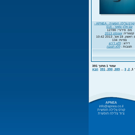
קורס צלילה חופשית - APNEA -
עם אלון ומאור - 016
מס. סידורי: 12786
קטגוריה:
אוגוסט 2013
 18 אוג', 2013 10:42
צפיות: 134
דירוג :
ללא דירוג
תגובות :
ללא תגובה
עמוד
1
מתוך
391
1
,
2
,
3
...
389
,
390
,
391
הבא
APNEA
info@apnea.co.il
קורס צלילה חופשית
ציוד צלילה חופשית