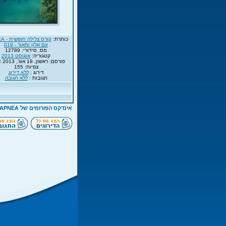
כותרת:
עם אלון ומאור - 019
מס. סידורי: 12789
קטגוריה:
אוגוסט 2013
פורסם: ראשון, 18 אוג', 2013 10:42
צפיות: 155
דירוג :
ללא דירוג
תגובות :
ללא תגובה
אינדקס הפורומים של APNEA