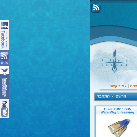
|
שית
צור קשר
»
הרשם
התחבר
•