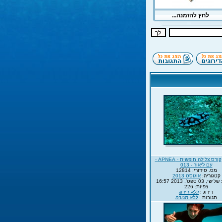
קורס צלילה חופשית - APNEA -
עם ליאור - 013
מס. סידורי: 12814
קטגוריה:
אוגוסט 2013
0 ספט', 2013 16:57
צפיות: 226
דירוג :
ללא דירוג
תגובות :
ללא תגובה