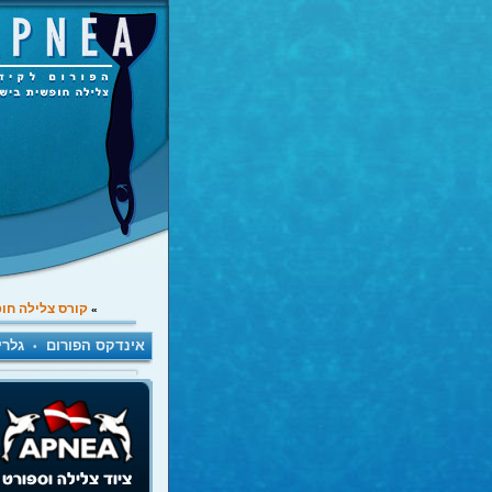
קורס צלילה חו
»
אינדקס הפורום
גלרי
•