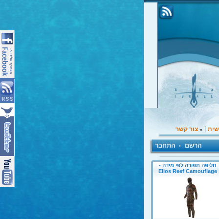
|
שית
צור קשר
»
הרשם
התחבר
•