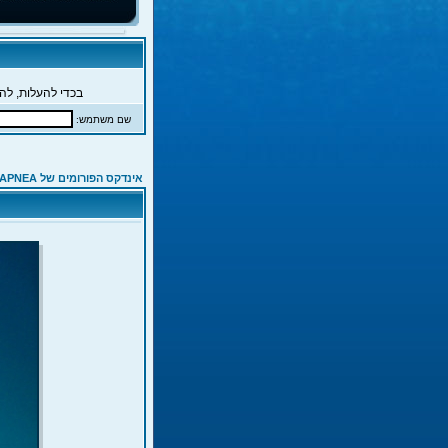
בכדי להעלות, להג
שם משתמש:
אינדקס הפורומים של APNEA