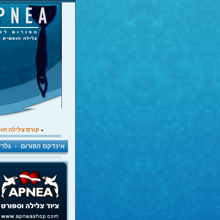
קורס צלילה חו
»
אינדקס הפורום
גלרי
•