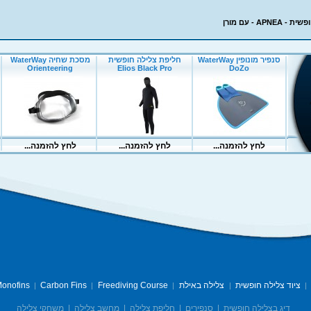
APN - עם מורן
ציוד צלילה חופשית
צלילה באילת
Freediving Course
Carbon Fins
onofins
|
|
|
|
|
דיג בצלילה חופשית
|
סנפירים
|
חליפת צלילה
|
מחשב צלילה
|
משחקי צלילה