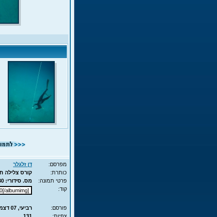
מפרסם:
דן זלגלר
כותרת:
קורס צלילה חופשית - APNEA 
פרטי תמונה:
מס. סידורי: 10330 - סוג תמונה: JPG - מימדים: 68KB - 525X700
קוד:
פורסם:
רביעי, 07 דצמ', 2011 15:58
צפיות:
131