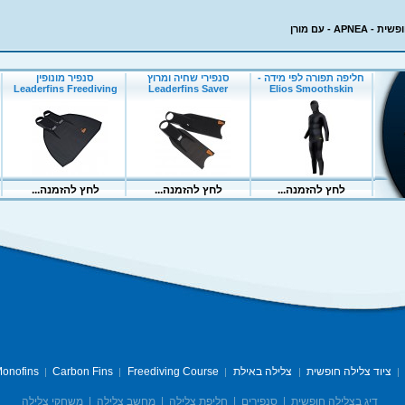
APN - עם מורן
ציוד צלילה חופשית
צלילה באילת
Freediving Course
Carbon Fins
onofins
|
|
|
|
|
דיג בצלילה חופשית
|
סנפירים
|
חליפת צלילה
|
מחשב צלילה
|
משחקי צלילה