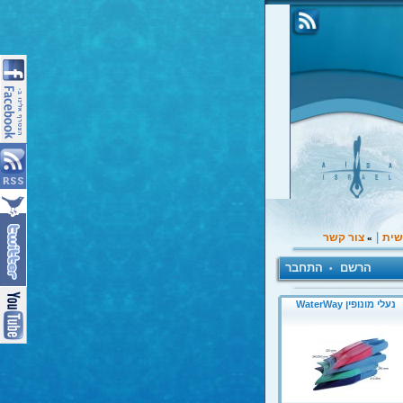
|
שית
צור קשר
»
הרשם
התחבר
•