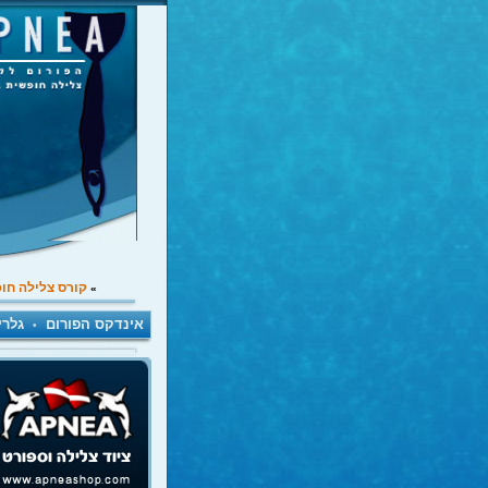
קורס צלילה חו
»
אינדקס הפורום
גלרי
•