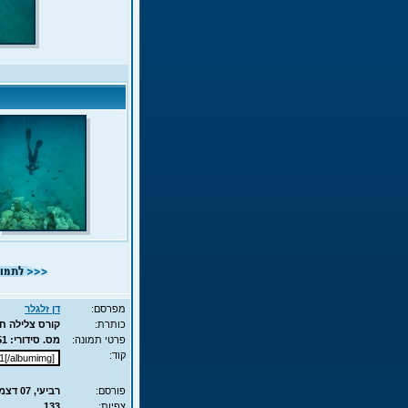
מפרסם:
דן זלגלר
כותרת:
קורס צלילה חופשית - APNEA 
פרטי תמונה:
מס. סידורי: 10351 - סוג תמונה: JPG - מימדים: 85KB - 525X700
קוד:
פורסם:
רביעי, 07 דצמ', 2011 15:59
צפיות:
133