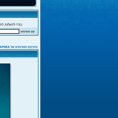
בכדי להעלות, להג
שם משתמש:
אינדקס הפורומים של APNEA