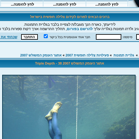
ברוכים הבאים לפורום לקידום צלילה חופשית בישראל
לידיעתך, כאורח הנך מוגבל/ת לצפייה בלבד בגלרית התמונות.
יב ולדרג תמונות בגלריה עליך
להרשם בפורום
, תהליך ההרשמה אורך דקות ספורות בלבד וה
שכחתי את 
סיסמה:
חבר אותי אוטומטית בכל ביקור
»
גלרית תמונות
»
פעילויות צלילה חופשית 2007
»
אתגר העומק המשולש 2007
אתגר העומק המשולש 2007 Triple Depth - 38