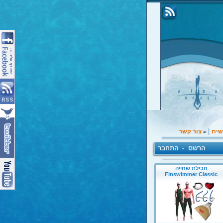
|
שית
צור קשר
»
הרשם
התחבר
•