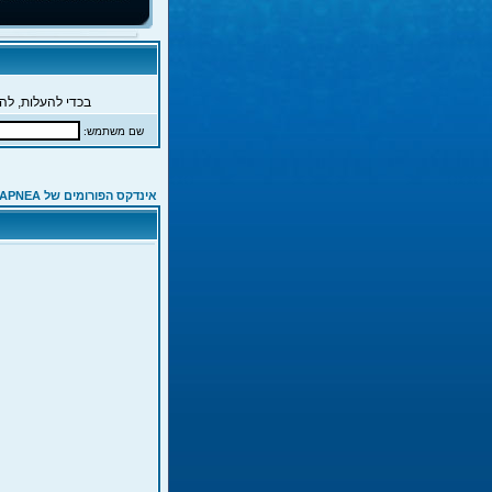
בכדי להעלות, להג
שם משתמש:
אינדקס הפורומים של APNEA