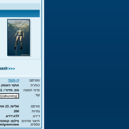
מפרסם:
דן זלגלר
כותרת:
אתגר העומק המשולש 2007 8
פרטי תמונה:
מס. סידורי: 1061 - סוג תמונה: JPG - מימדים: 99KB - 426X640
קוד:
פורסם:
שלישי, 23 אוק', 2007 15:20
צפיות:
200
דירוג:
ללא דירוג
תיאור ופרטים
צילום: קוסטה
נוספים:
om/greenview