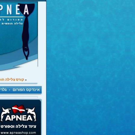
קורס צלילה חו
»
אינדקס הפורום
גלרי
•