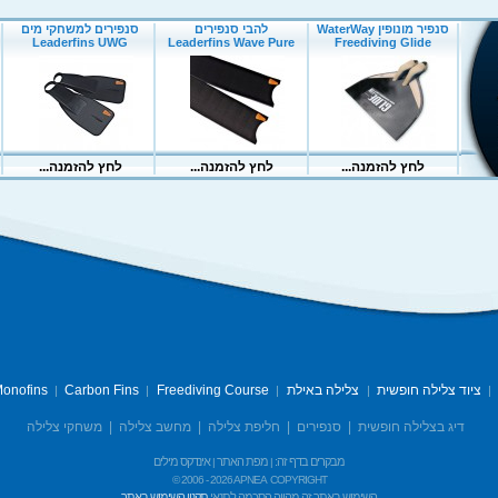
ציוד צלילה חופשית
צלילה באילת
Freediving Course
Carbon Fins
onofins
|
|
|
|
|
דיג בצלילה חופשית
|
סנפירים
|
חליפת צלילה
|
מחשב צלילה
|
משחקי צלילה
מבקרים בדף זה:
מפת האתר
אינדקס מילים
|
|
© 2006 -
2026 APNEA
COPYRIGHT
השימוש באתר זה מהווה הסכמה לתנאי
תקנון השימוש באתר