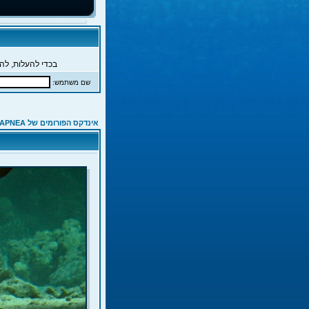
בכדי להעלות, להג
שם משתמש:
אינדקס הפורומים של APNEA