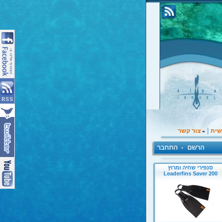
|
שית
צור קשר
»
הרשם
התחבר
•