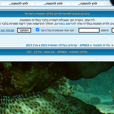
ברוכים הבאים לפורום לקידום צלילה חופשית בישראל
לידיעתך, כאורח הנך מוגבל/ת לצפייה בלבד בגלרית התמונות.
יב ולדרג תמונות בגלריה עליך
להרשם בפורום
, תהליך ההרשמה אורך דקות ספורות בלבד וה
שכחתי את 
סיסמה:
חבר אותי אוטומטית בכל ביקור
»
גלרית תמונות
»
APNEA - קורסים בצלילה חופשית 2013
»
מרץ 2013
צלילה חופשית - APNEA - עם מאור, איל ודן - 017