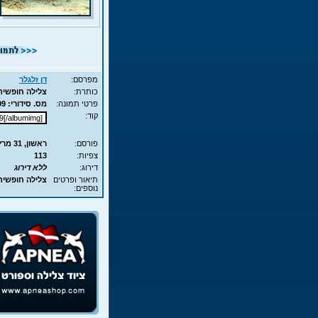
מפרסם:
דן זלגלר
כותרת:
צלילה חופשית - APNEA - עם מאור, איל וד
פרטי תמונה:
מס. סידורי: 12209 - סוג תמונה: JPG - מימדים: 105KB - 700X508
קוד:
פורסם:
ראשון, 31 מרץ, 2013 11:19
צפיות:
113
דירוג:
ללא דירוג
תיאור ופרטים
צלילה חופשית - APNEA - עם מאור, א
נוספים: