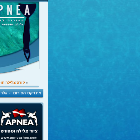
קורס צלילה חו
»
אינדקס הפורום
גלרי
•