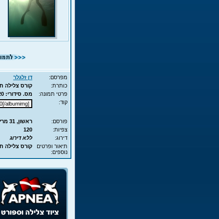
מפרסם:
דן זלגלר
כותרת:
קורס צלילה חופשית - APNEA - עם
פרטי תמונה:
מס. סידורי: 12220 - סוג תמונה: JPG - מימדים: 45KB - 700X525
קוד:
פורסם:
ראשון, 31 מרץ, 2013 11:21
צפיות:
120
דירוג:
ללא דירוג
תיאור ופרטים
קורס צלילה חופשית - APNEA 
נוספים: