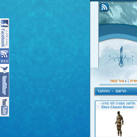
|
שית
צור קשר
»
הרשם
התחבר
•