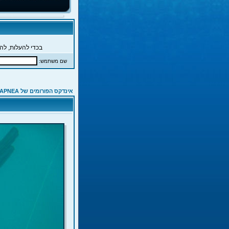
בכדי להעלות, להג
שם משתמש:
אינדקס הפורומים של APNEA