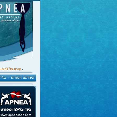
קורס צלילה חו
»
אינדקס הפורום
גלרי
•