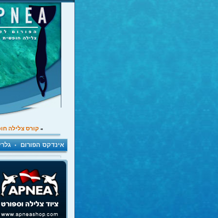
קורס צלילה חו
»
אינדקס הפורום
גלרי
•