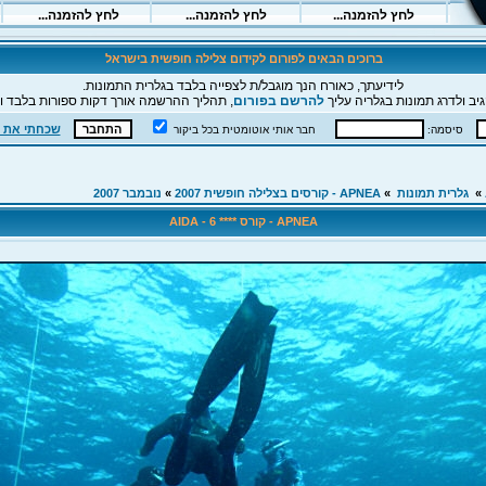
ברוכים הבאים לפורום לקידום צלילה חופשית בישראל
לידיעתך, כאורח הנך מוגבל/ת לצפייה בלבד בגלרית התמונות.
יב ולדרג תמונות בגלריה עליך
להרשם בפורום
, תהליך ההרשמה אורך דקות ספורות בלבד וה
שכחתי את 
סיסמה:
חבר אותי אוטומטית בכל ביקור
»
גלרית תמונות
»
APNEA - קורסים בצלילה חופשית 2007
»
נובמבר 2007
APNEA - קורס **** AIDA - 6