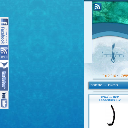
|
שית
צור קשר
»
הרשם
התחבר
•