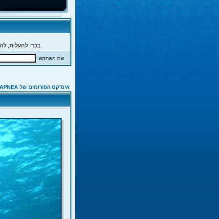
בכדי להעלות, להג
שם משתמש:
אינדקס הפורומים של APNEA