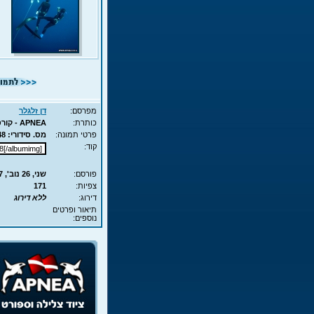
מפרסם:
דן זלגלר
כותרת:
APNEA - קורס **** AIDA - 6
פרטי תמונה:
מס. סידורי: 1348 - סוג תמונה: JPG - מימדים: 73KB - 700X525
קוד:
פורסם:
שני, 26 נוב', 2007 17:31
צפיות:
171
דירוג:
ללא דירוג
תיאור ופרטים
נוספים: