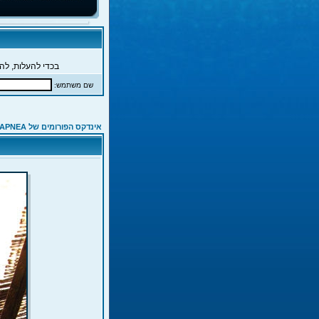
בכדי להעלות, להג
שם משתמש:
אינדקס הפורומים של APNEA