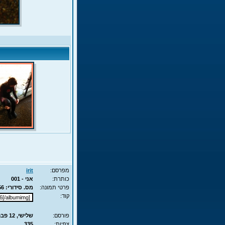
מפרסם:
irit
כותרת:
אני - 001
פרטי תמונה:
מס. סידורי: 1756 - סוג תמונה: JPG - מימדים: 111KB - 525X700
קוד:
פורסם:
שלישי, 12 פבר', 2008 20:24
צפיות:
335