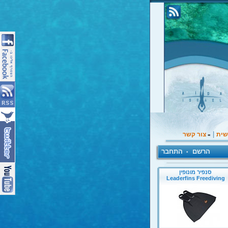
|
שית
צור קשר
»
הרשם
התחבר
•