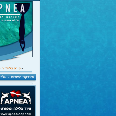
קורס צלילה חו
»
אינדקס הפורום
גלרי
•