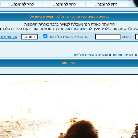
ברוכים הבאים לפורום לקידום צלילה חופשית בישראל
לידיעתך, כאורח הנך מוגבל/ת לצפייה בלבד בגלרית התמונות.
יב ולדרג תמונות בגלריה עליך
להרשם בפורום
, תהליך ההרשמה אורך דקות ספורות בלבד וה
שכחתי את 
סיסמה:
חבר אותי אוטומטית בכל ביקור
»
גלרית תמונות
»
הגלריה האישית של irit
אני - 001