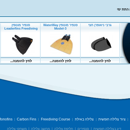
 התת ימי
ציוד צלילה חופשית
צלילה באילת
Freediving Course
Carbon Fins
onofins
|
|
|
|
|
דיג בצלילה חופשית
|
סנפירים
|
חליפת צלילה
|
מחשב צלילה
|
משחקי צלילה