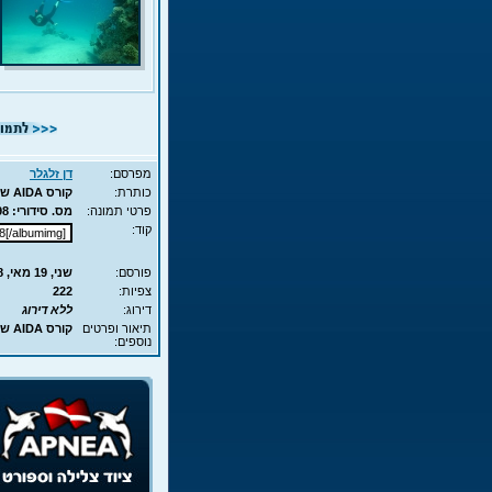
מפרסם:
דן זלגלר
כותרת:
קורס AIDA שני כוכבים ב-APNEA עם אולגה ואייל - 020
פרטי תמונה:
מס. סידורי: 2198 - סוג תמונה: JPG - מימדים: 109KB - 700X525
קוד:
פורסם:
שני, 19 מאי, 2008 12:59
צפיות:
222
דירוג:
ללא דירוג
תיאור ופרטים
קורס AIDA שני כוכבים ב-APNEA עם אולגה ואייל
נוספים: