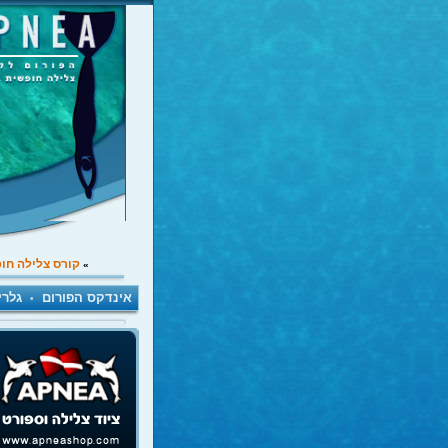
קורס צלילה חו
»
אינדקס הפורום
גלרי
•