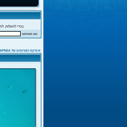
בכדי להעלות, להג
שם משתמש:
אינדקס הפורומים של APNEA