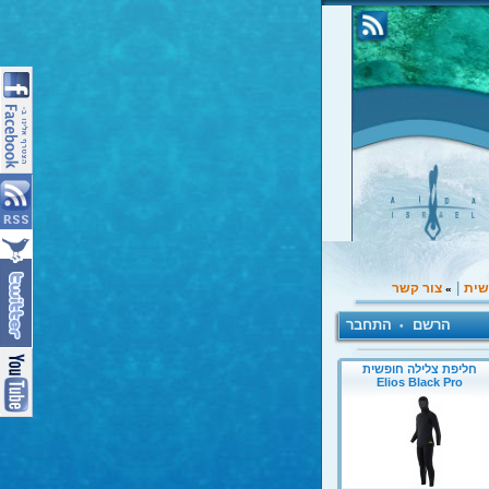
|
שית
צור קשר
»
הרשם
התחבר
•