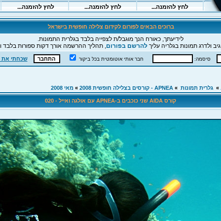
ברוכים הבאים לפורום לקידום צלילה חופשית בישראל
לידיעתך, כאורח הנך מוגבל/ת לצפייה בלבד בגלרית התמונות.
יב ולדרג תמונות בגלריה עליך
להרשם בפורום
, תהליך ההרשמה אורך דקות ספורות בלבד וה
שכחתי את 
סיסמה:
חבר אותי אוטומטית בכל ביקור
»
גלרית תמונות
»
APNEA - קורסים בצלילה חופשית 2008
»
מאי 2008
קורס AIDA שני כוכבים ב-APNEA עם אולגה ואייל - 020