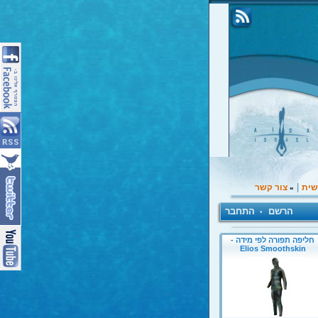
|
שית
צור קשר
»
הרשם
התחבר
•