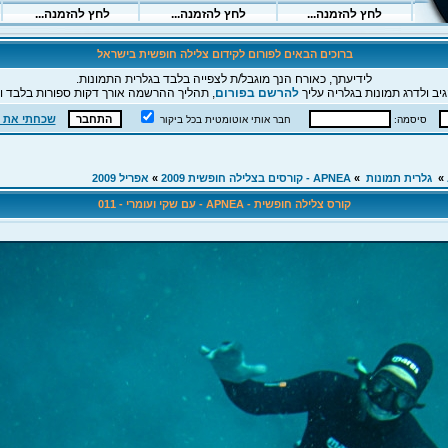
ברוכים הבאים לפורום לקידום צלילה חופשית בישראל
לידיעתך, כאורח הנך מוגבל/ת לצפייה בלבד בגלרית התמונות.
יב ולדרג תמונות בגלריה עליך
להרשם בפורום
, תהליך ההרשמה אורך דקות ספורות בלבד וה
שכחתי את 
סיסמה:
חבר אותי אוטומטית בכל ביקור
»
גלרית תמונות
»
APNEA - קורסים בצלילה חופשית 2009
»
אפריל 2009
קורס צלילה חופשית - APNEA - עם שקי ועומרי - 011