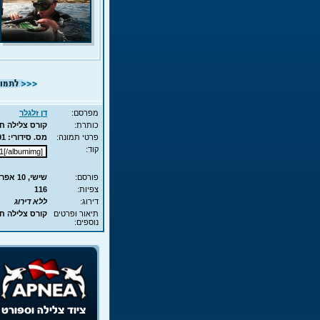
מפרסם:
דן זלגלר
כותרת:
קורס צלילה חופשית - APNEA - ע
פרטי תמונה:
מס. סידורי: 4691 - סוג תמונה: JPG - מימדים: 72KB - 700X525
קוד:
פורסם:
שישי, 10 אפר', 2009 22:19
צפיות:
116
דירוג:
ללא דירוג
תיאור ופרטים
קורס צלילה חופשית - APNEA 
נוספים: