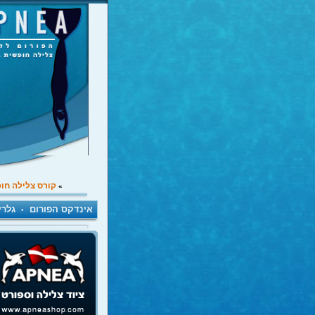
קורס צלילה חו
»
אינדקס הפורום
גלרי
•