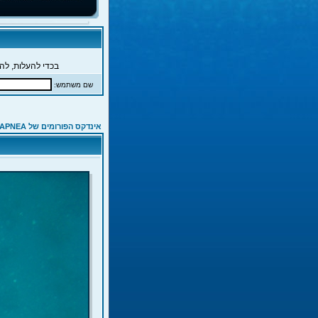
בכדי להעלות, להג
שם משתמש:
אינדקס הפורומים של APNEA