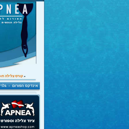
קורס צלילה חו
»
אינדקס הפורום
גלרי
•