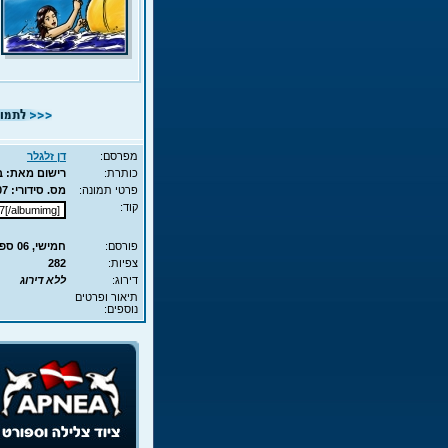
מפרסם:
דן זלגלר
כותרת:
רישום מאת: בו 
פרטי תמונה:
מס. סידורי: 507 - סוג תמונה: JPG - מימדים: 65KB - 400X517
קוד:
פורסם:
חמישי, 06 ספט', 2007 7:05
צפיות:
282
דירוג:
ללא דירוג
תיאור ופרטים
נוספים: