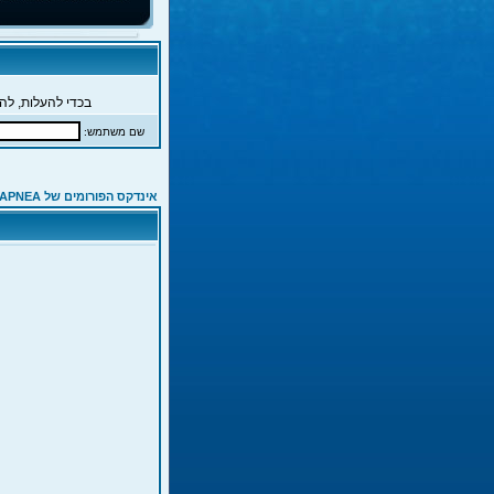
בכדי להעלות, להג
שם משתמש:
אינדקס הפורומים של APNEA