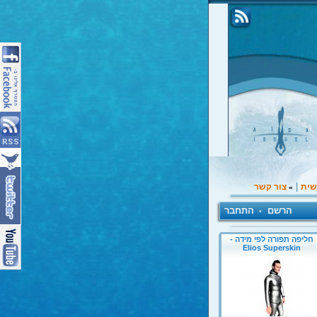
|
שית
צור קשר
»
הרשם
התחבר
•