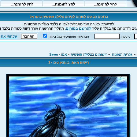
ברוכים הבאים לפורום לקידום צלילה חופשית בישראל
לידיעתך, כאורח הנך מוגבל/ת לצפייה בלבד בגלרית התמונות.
יב ולדרג תמונות בגלריה עליך
להרשם בפורום
, תהליך ההרשמה אורך דקות ספורות בלבד וה
שכחתי את 
סיסמה:
חבר אותי אוטומטית בכל ביקור
»
גלרית תמונות
»
רישומים בצלילה חופשית
»
אמן - Saver
רישום מאת: בו גואן טצו - 3