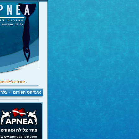
קורס צלילה חו
»
אינדקס הפורום
גלרי
•