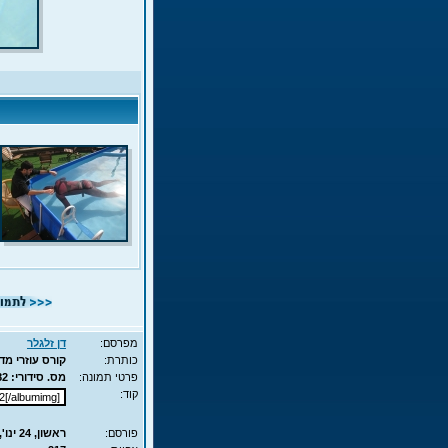
מפרסם:
דן זלגלר
כותרת:
קורס עוזרי מדריך - AIDA - עם עדן
פרטי תמונה:
מס. סידורי: 6682 - סוג תמונה: JPG - מימדים: 87KB - 525X700
קוד:
פורסם:
ראשון, 24 ינו', 2010 14:35