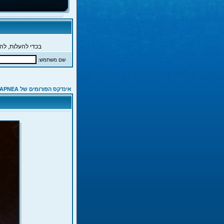
בכדי להעלות, להג
שם משתמש:
אינדקס הפורומים של APNEA