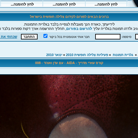
ברוכים הבאים לפורום לקידום צלילה חופשית בישראל
לידיעתך, כאורח הנך מוגבל/ת לצפייה בלבד בגלרית התמונות.
יב ולדרג תמונות בגלריה עליך
להרשם בפורום
, תהליך ההרשמה אורך דקות ספורות בלבד וה
שכחתי את 
סיסמה:
חבר אותי אוטומטית בכל ביקור
»
גלרית תמונות
»
פעיליות צלילה חופשית 2010
»
ינואר 2010
קורס עוזרי מדריך - AIDA - עם עדן ואוהד - 008