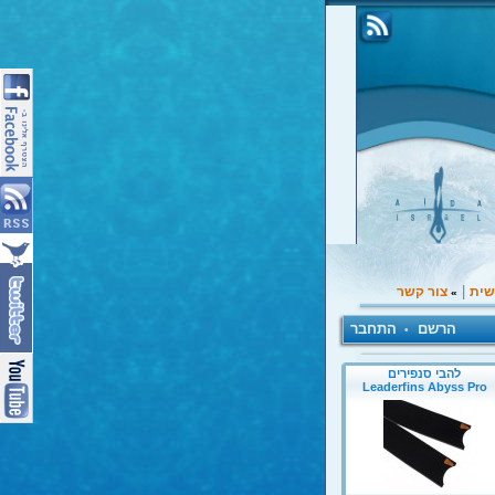
|
שית
צור קשר
»
הרשם
התחבר
•