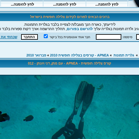
ברוכים הבאים לפורום לקידום צלילה חופשית בישראל
לידיעתך, כאורח הנך מוגבל/ת לצפייה בלבד בגלרית התמונות.
יב ולדרג תמונות בגלריה עליך
להרשם בפורום
, תהליך ההרשמה אורך דקות ספורות בלבד וה
שכחתי את 
סיסמה:
חבר אותי אוטומטית בכל ביקור
»
גלרית תמונות
»
APNEA - קורסים בצלילה חופשית 2010
»
פברואר 2010
קורס צלילה חופשית - APNEA - עם מתן, דני ויונתן - 012