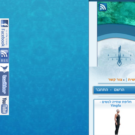
|
שית
צור קשר
»
הרשם
התחבר
•