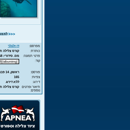
מפרסם:
דן זלגלר
כותרת:
קורס צלילה חופשית - APNEA - עם מת
פרטי תמונה:
מס. סידורי: 6758 - סוג תמונה: JPG - מימדים: 172KB - 700X525
קוד:
פורסם:
ראשון, 14 פבר', 2010 11:52
צפיות:
165
דירוג:
ללא דירוג
תיאור ופרטים
קורס צלילה חופשית - APNEA - ע
נוספים: