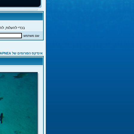
בכדי להעלות, להג
שם משתמש:
אינדקס הפורומים של APNEA