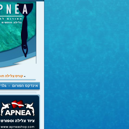
קורס צלילה חו
»
אינדקס הפורום
גלרי
•