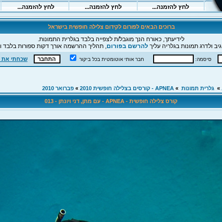
ברוכים הבאים לפורום לקידום צלילה חופשית בישראל
לידיעתך, כאורח הנך מוגבל/ת לצפייה בלבד בגלרית התמונות.
יב ולדרג תמונות בגלריה עליך
להרשם בפורום
, תהליך ההרשמה אורך דקות ספורות בלבד וה
שכחתי את 
סיסמה:
חבר אותי אוטומטית בכל ביקור
»
גלרית תמונות
»
APNEA - קורסים בצלילה חופשית 2010
»
פברואר 2010
קורס צלילה חופשית - APNEA - עם מתן, דני ויונתן - 013