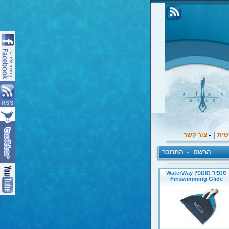
|
שית
צור קשר
»
הרשם
התחבר
•