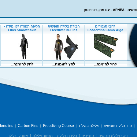
ם מתן, דני ויונתן
ציוד צלילה חופשית
צלילה באילת
Freediving Course
Carbon Fins
onofins
|
|
|
|
|
דיג בצלילה חופשית
|
סנפירים
|
חליפת צלילה
|
מחשב צלילה
|
משחקי צלילה