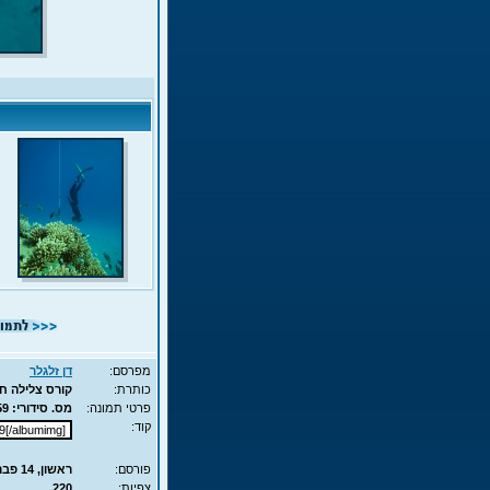
מפרסם:
דן זלגלר
כותרת:
קורס צלילה חופשית - APNEA - עם מת
פרטי תמונה:
מס. סידורי: 6759 - סוג תמונה: JPG - מימדים: 71KB - 525X700
קוד:
פורסם:
ראשון, 14 פבר', 2010 11:52
צפיות:
220