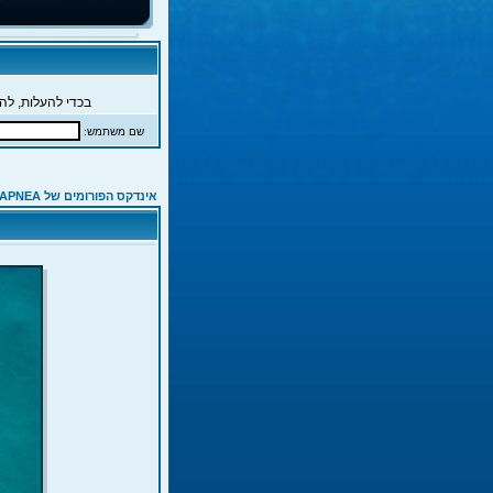
בכדי להעלות, להג
שם משתמש:
אינדקס הפורומים של APNEA