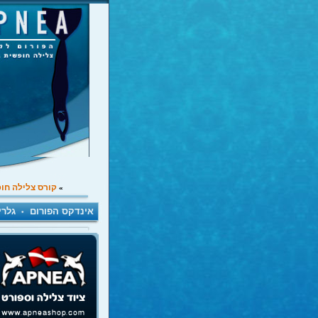
קורס צלילה חו
»
אינדקס הפורום
גלרי
•