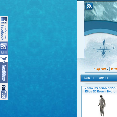
|
שית
צור קשר
»
הרשם
התחבר
•