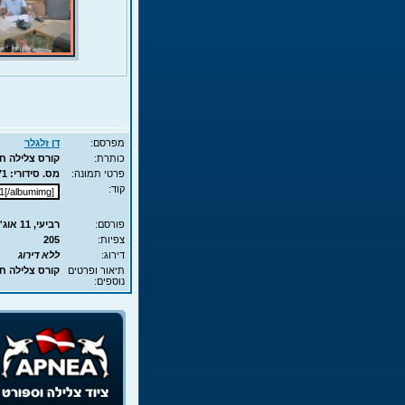
מפרסם:
דן זלגלר
כותרת:
קורס צלילה חופשית - APNEA 
פרטי תמונה:
מס. סידורי: 7471 - סוג תמונה: JPG - מימדים: 160KB - 700X525
קוד:
פורסם:
רביעי, 11 אוג', 2010 18:59
צפיות:
205
דירוג:
ללא דירוג
תיאור ופרטים
קורס צלילה חופשית - EA
נוספים: