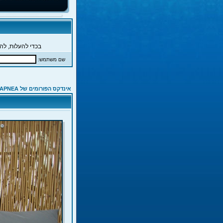
בכדי להעלות, להג
שם משתמש:
אינדקס הפורומים של APNEA