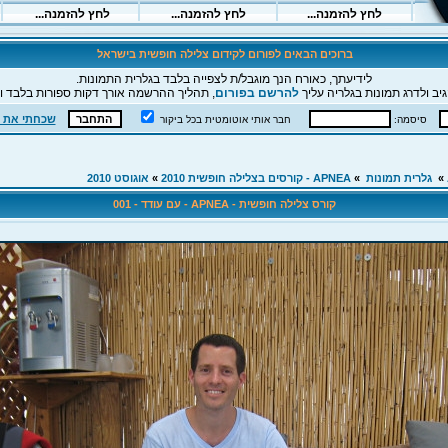
ברוכים הבאים לפורום לקידום צלילה חופשית בישראל
לידיעתך, כאורח הנך מוגבל/ת לצפייה בלבד בגלרית התמונות.
יב ולדרג תמונות בגלריה עליך
להרשם בפורום
, תהליך ההרשמה אורך דקות ספורות בלבד וה
שכחתי את 
סיסמה:
חבר אותי אוטומטית בכל ביקור
»
גלרית תמונות
»
APNEA - קורסים בצלילה חופשית 2010
»
אוגוסט 2010
קורס צלילה חופשית - APNEA - עם עודד - 001