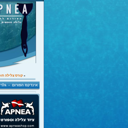
קורס צלילה חו
»
אינדקס הפורום
גלרי
•