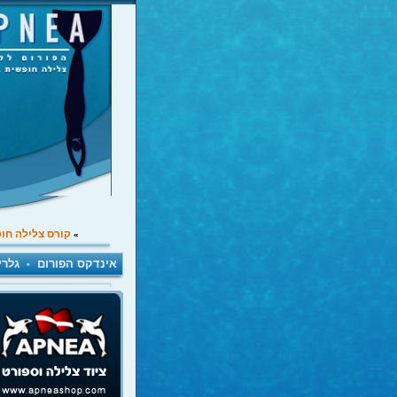
קורס צלילה חו
»
אינדקס הפורום
גלרי
•