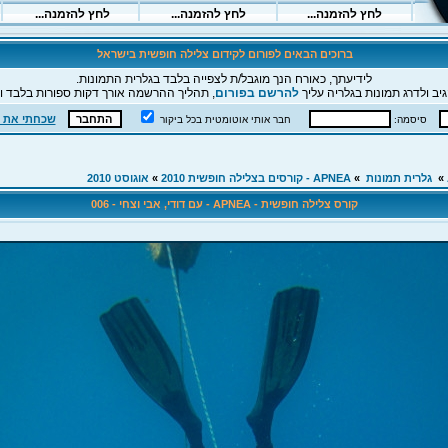
ברוכים הבאים לפורום לקידום צלילה חופשית בישראל
לידיעתך, כאורח הנך מוגבל/ת לצפייה בלבד בגלרית התמונות.
יב ולדרג תמונות בגלריה עליך
להרשם בפורום
, תהליך ההרשמה אורך דקות ספורות בלבד וה
שכחתי את 
סיסמה:
חבר אותי אוטומטית בכל ביקור
»
גלרית תמונות
»
APNEA - קורסים בצלילה חופשית 2010
»
אוגוסט 2010
קורס צלילה חופשית - APNEA - עם דודי, אבי וצחי - 006