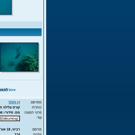
מפרסם:
דן זלגלר
כותרת:
קורס צלילה חופשית - APNEA - עם ד
פרטי תמונה:
מס. סידורי: 7556 - סוג תמונה: JPG - מימדים: 55KB - 525X700
קוד:
פורסם:
רביעי, 18 אוג', 2010 11:23
צפיות:
114