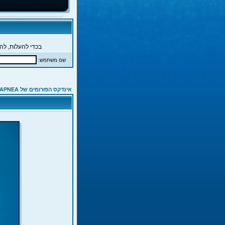
בכדי להעלות, להג
שם משתמש:
אינדקס הפורומים של APNEA