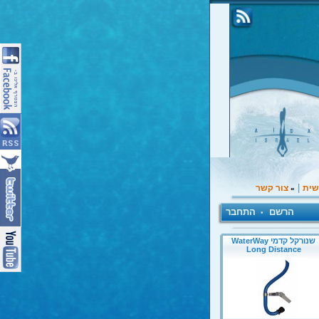
|
שית
צור קשר
»
הרשם
התחבר
•