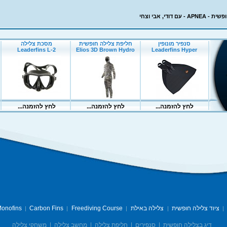
עם דודי, אבי וצחי
ציוד צלילה חופשית
צלילה באילת
Freediving Course
Carbon Fins
onofins
|
|
|
|
|
דיג בצלילה חופשית
|
סנפירים
|
חליפת צלילה
|
מחשב צלילה
|
משחקי צלילה