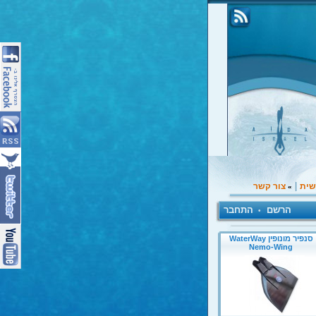
|
שית
צור קשר
»
הרשם
התחבר
•