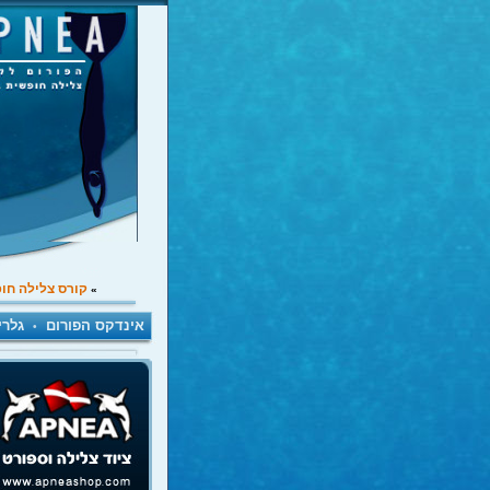
קורס צלילה חו
»
אינדקס הפורום
גלרי
•