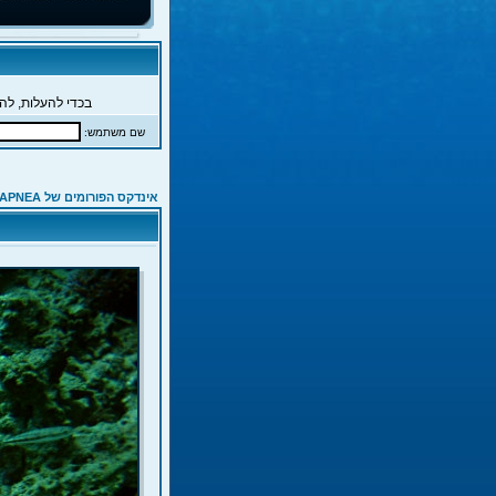
בכדי להעלות, להג
שם משתמש:
אינדקס הפורומים של APNEA