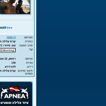
מפרסם:
דן זלגלר
כותרת:
קורס צלילה חופשית - APNEA - עם מי
פרטי תמונה:
מס. סידורי: 7573 - סוג תמונה: JPG - מימדים: 233KB - 700X525
קוד:
פורסם:
ראשון, 22 אוג', 2010 8:20
צפיות:
130
דירוג:
ללא דירוג
תיאור ופרטים
קורס צלילה חופשית - APNEA - ע
נוספים: