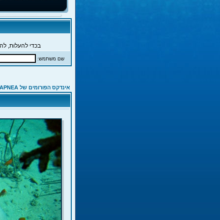
בכדי להעלות, להג
שם משתמש:
אינדקס הפורומים של APNEA