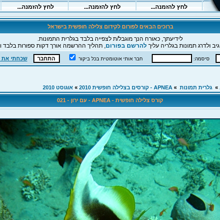
ברוכים הבאים לפורום לקידום צלילה חופשית בישראל
לידיעתך, כאורח הנך מוגבל/ת לצפייה בלבד בגלרית התמונות.
יב ולדרג תמונות בגלריה עליך
להרשם בפורום
, תהליך ההרשמה אורך דקות ספורות בלבד וה
שכחתי את 
סיסמה:
חבר אותי אוטומטית בכל ביקור
»
גלרית תמונות
»
APNEA - קורסים בצלילה חופשית 2010
»
אוגוסט 2010
קורס צלילה חופשית - APNEA - עם ירון - 021