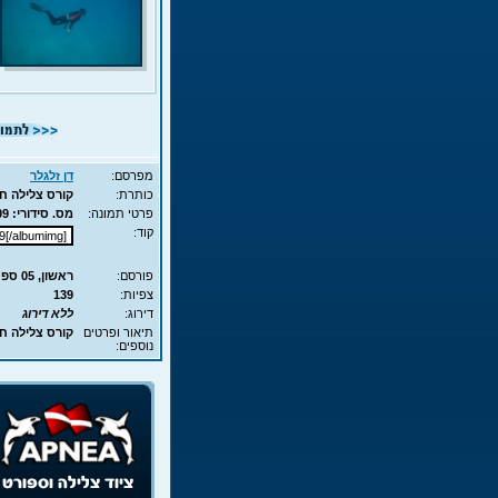
מפרסם:
דן זלגלר
כותרת:
קורס צלילה חופשית - APNEA 
פרטי תמונה:
מס. סידורי: 7709 - סוג תמונה: JPG - מימדים: 216KB - 700X525
קוד:
פורסם:
ראשון, 05 ספט', 2010 7:51
צפיות:
139
דירוג:
ללא דירוג
תיאור ופרטים
קורס צלילה חופשית - EA
נוספים: