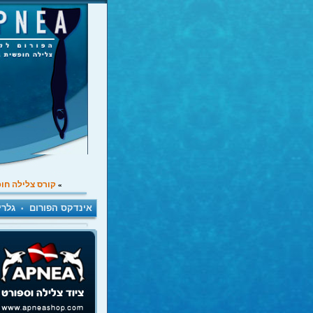
קורס צלילה חו
»
אינדקס הפורום
גלרי
•