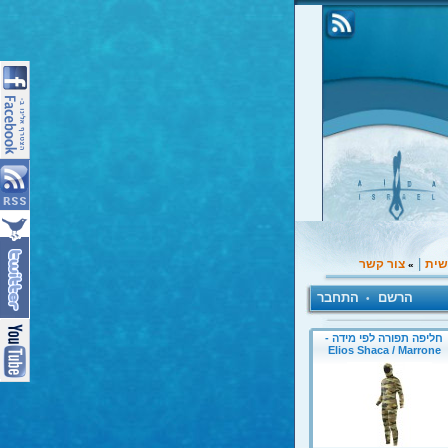
|
שית
צור קשר
»
הרשם
התחבר
•