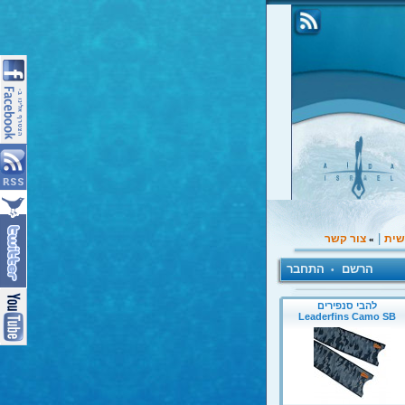
|
שית
צור קשר
»
הרשם
התחבר
•