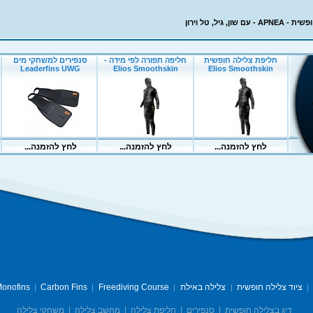
שון, גיל, טל וירון
ציוד צלילה חופשית
צלילה באילת
Freediving Course
Carbon Fins
onofins
|
|
|
|
|
דיג בצלילה חופשית
|
סנפירים
|
חליפת צלילה
|
מחשב צלילה
|
משחקי צלילה