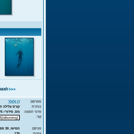
מפרסם:
דן זלגלר
כותרת:
קורס צלילה חופשית - APNEA - עם שון
פרטי תמונה:
מס. סידורי: 7876 - סוג תמונה: JPG - מימדים: 55KB - 525X700
קוד:
פורסם:
חמישי, 30 ספט', 2010 15:51
צפיות:
135