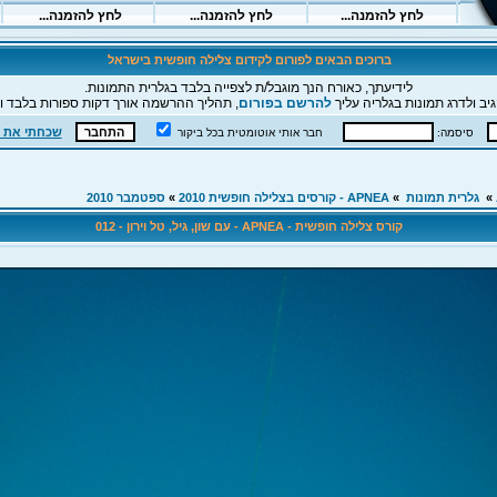
ברוכים הבאים לפורום לקידום צלילה חופשית בישראל
לידיעתך, כאורח הנך מוגבל/ת לצפייה בלבד בגלרית התמונות.
יב ולדרג תמונות בגלריה עליך
להרשם בפורום
, תהליך ההרשמה אורך דקות ספורות בלבד וה
שכחתי את 
סיסמה:
חבר אותי אוטומטית בכל ביקור
»
גלרית תמונות
»
APNEA - קורסים בצלילה חופשית 2010
»
ספטמבר 2010
קורס צלילה חופשית - APNEA - עם שון, גיל, טל וירון - 012