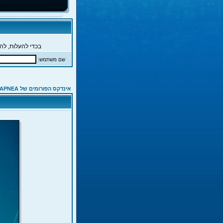
בכדי להעלות, להג
שם משתמש:
אינדקס הפורומים של APNEA