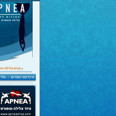
קורס צלילה חו
»
אינדקס הפורום
גלרי
•