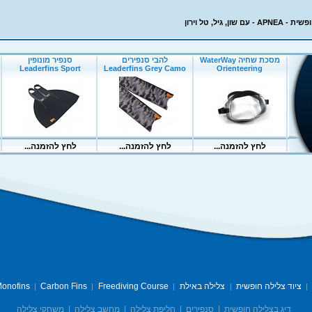
שון, גיל, טל וירון
ציוד צלילה חופשית
צלילה באילת
Freediving Course
Carbon Fins
onofins
|
|
|
|
|
דיג בצלילה חופשית
|
סנפירים
|
חליפת צלילה
|
מחשב צלילה
|
משחקי צלילה