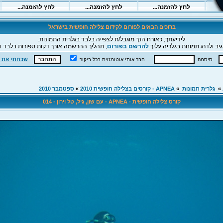
ברוכים הבאים לפורום לקידום צלילה חופשית בישראל
לידיעתך, כאורח הנך מוגבל/ת לצפייה בלבד בגלרית התמונות.
יב ולדרג תמונות בגלריה עליך
להרשם בפורום
, תהליך ההרשמה אורך דקות ספורות בלבד וה
שכחתי את 
סיסמה:
חבר אותי אוטומטית בכל ביקור
»
גלרית תמונות
»
APNEA - קורסים בצלילה חופשית 2010
»
ספטמבר 2010
קורס צלילה חופשית - APNEA - עם שון, גיל, טל וירון - 014