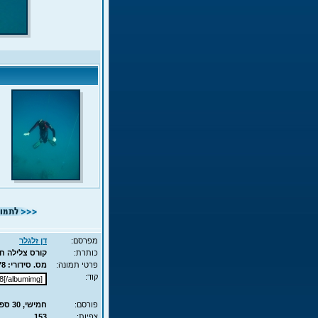
מפרסם:
דן זלגלר
כותרת:
קורס צלילה חופשית - APNEA - עם שון
פרטי תמונה:
מס. סידורי: 7878 - סוג תמונה: JPG - מימדים: 46KB - 525X700
קוד:
פורסם:
חמישי, 30 ספט', 2010 15:51
צפיות:
153