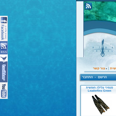
|
שית
צור קשר
»
הרשם
התחבר
•