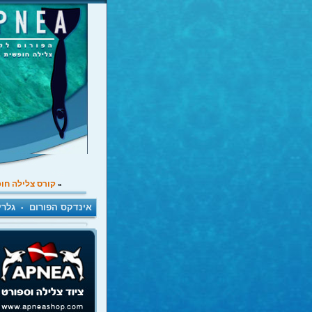
קורס צלילה חו
»
אינדקס הפורום
גלרי
•