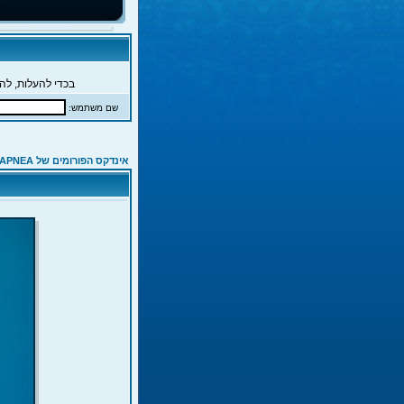
בכדי להעלות, להג
שם משתמש:
אינדקס הפורומים של APNEA