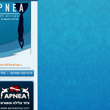
קורס צלילה חו
»
אינדקס הפורום
גלרי
•