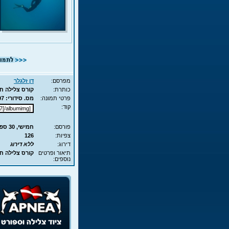
מפרסם:
דן זלגלר
כותרת:
קורס צלילה חופשית - APNEA - עם שון
פרטי תמונה:
מס. סידורי: 7897 - סוג תמונה: JPG - מימדים: 93KB - 700X525
קוד:
פורסם:
חמישי, 30 ספט', 2010 15:53
צפיות:
126
דירוג:
ללא דירוג
תיאור ופרטים
קורס צלילה חופשית - APNEA - עם 
נוספים: