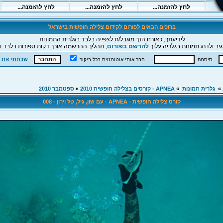
ברוכים הבאים לפורום לקידום צלילה חופשית בישראל
לידיעתך, כאורח הנך מוגבל/ת לצפייה בלבד בגלרית התמונות.
יב ולדרג תמונות בגלריה עליך
להרשם בפורום
, תהליך ההרשמה אורך דקות ספורות בלבד וה
שכחתי את 
סיסמה:
חבר אותי אוטומטית בכל ביקור
»
גלרית תמונות
»
APNEA - קורסים בצלילה חופשית 2010
»
ספטמבר 2010
קורס צלילה חופשית - APNEA - עם שון, גיל, טל וירון - 008