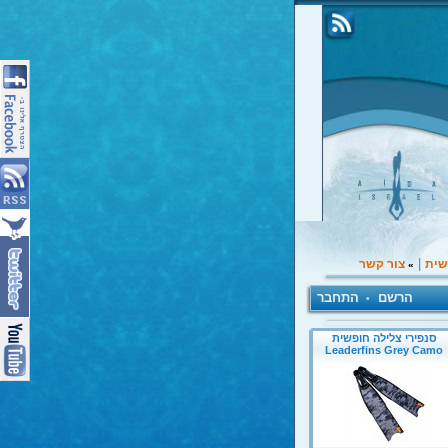
|
שית
צור קשר
»
הרשם
התחבר
•