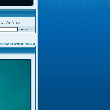
בכדי להעלות, להג
שם משתמש:
אינדקס הפורומים של APNEA