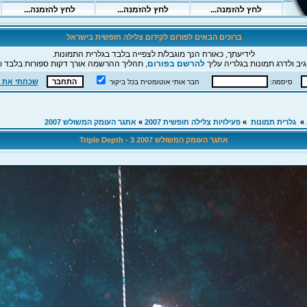
ברוכים הבאים לפורום לקידום צלילה חופשית בישראל
לידיעתך, כאורח הנך מוגבל/ת לצפייה בלבד בגלרית התמונות.
יב ולדרג תמונות בגלריה עליך
להרשם בפורום
, תהליך ההרשמה אורך דקות ספורות בלבד וה
שכחתי את 
סיסמה:
חבר אותי אוטומטית בכל ביקור
»
גלרית תמונות
»
פעילויות צלילה חופשית 2007
»
אתגר העומק המשולש 2007
אתגר העומק המשולש 2007 Triple Depth - 3