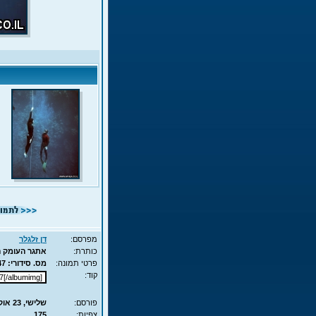
מפרסם:
דן זלגלר
כותרת:
אתגר העומק המשולש 2007 3
פרטי תמונה:
מס. סידורי: 847 - סוג תמונה: JPG - מימדים: 55KB - 525X700
קוד:
פורסם:
שלישי, 23 אוק', 2007 13:22
צפיות:
175