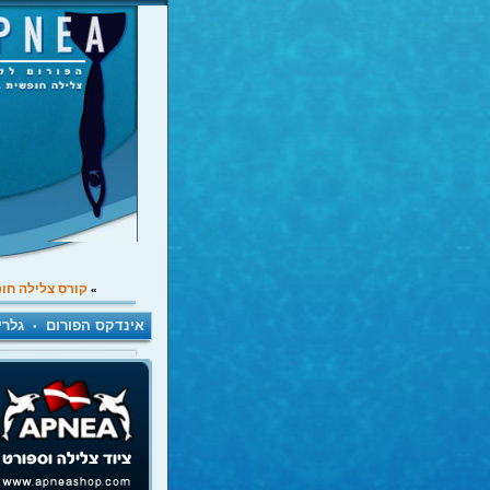
קורס צלילה חו
»
אינדקס הפורום
גלרי
•