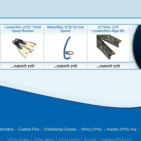
ציוד צלילה חופשית
צלילה באילת
Freediving Course
Carbon Fins
onofins
|
|
|
|
|
דיג בצלילה חופשית
|
סנפירים
|
חליפת צלילה
|
מחשב צלילה
|
משחקי צלילה