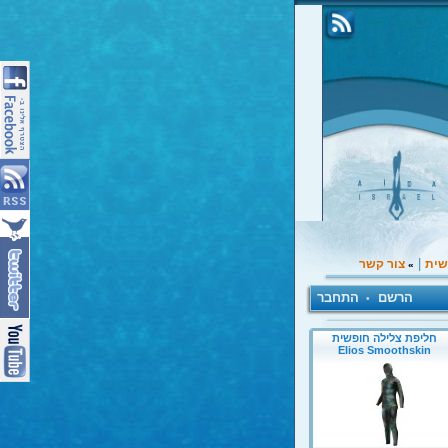
|
שית
צור קשר
»
הרשם
התחבר
•