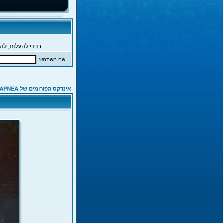
בכדי להעלות, להג
שם משתמש:
אינדקס הפורומים של APNEA