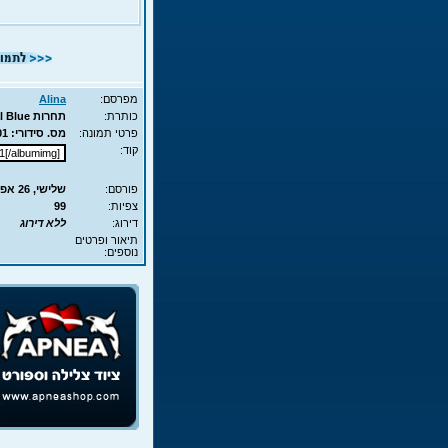
מפרסם:
Alina
כותרת:
תחרות Vertical Blue יום ההרשמה - 012
פרטי תמונה:
מס. סידורי: 9001 - סוג תמונה: JPG - מימדים: 202KB - 700X466
קוד:
פורסם:
שלישי, 26 אפר', 2011 13:09
צפיות:
99
דירוג:
ללא דירוג
תיאור ופרטים
נוספים: