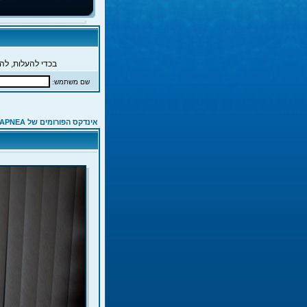
בכדי להעלות, להג
שם משתמש:
אינדקס הפורומים של APNEA