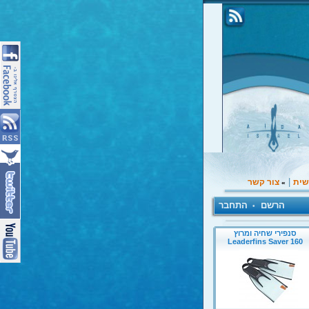
|
שית
צור קשר
»
הרשם
התחבר
•