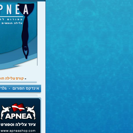
קורס צלילה חו
»
אינדקס הפורום
גלרי
•