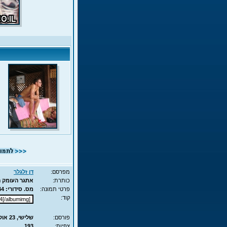
מפרסם:
דן זלגלר
כותרת:
אתגר העומק המשולש 2007 0
פרטי תמונה:
מס. סידורי: 944 - סוג תמונה: JPG - מימדים: 109KB - 525X700
קוד:
פורסם:
שלישי, 23 אוק', 2007 13:35
צפיות:
193