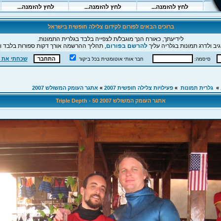
ברוכים הבאים לפורום לקידום צלילה חופשית בישראל
לידיעתך, כאורח הנך מוגבל/ת לצפייה בלבד בגלרית התמונות.
יב ולדרג תמונות בגלריה עליך
להרשם בפורום
, תהליך ההרשמה אורך דקות ספורות בלבד וה
שכחתי את 
סיסמה:
חבר אותי אוטומטית בכל ביקור
»
גלרית תמונות
»
פעילויות צלילה חופשית 2007
»
אתגר העומק המשולש 2007
אתגר העומק המשולש 2007 Triple Depth - 50