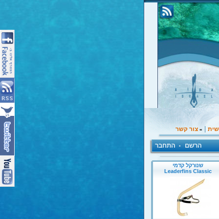
|
שית
צור קשר
»
הרשם
התחבר
•