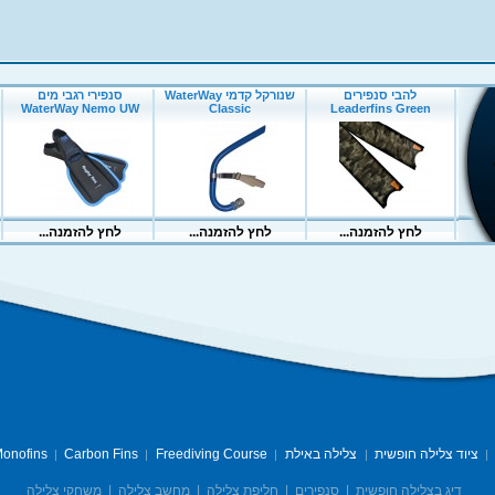
ציוד צלילה חופשית
צלילה באילת
Freediving Course
Carbon Fins
onofins
|
|
|
|
|
דיג בצלילה חופשית
|
סנפירים
|
חליפת צלילה
|
מחשב צלילה
|
משחקי צלילה