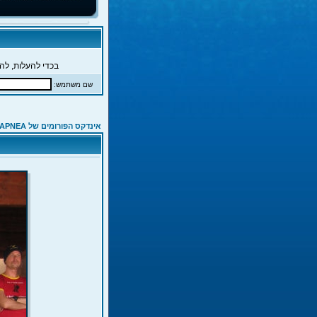
בכדי להעלות, להג
שם משתמש:
אינדקס הפורומים של APNEA