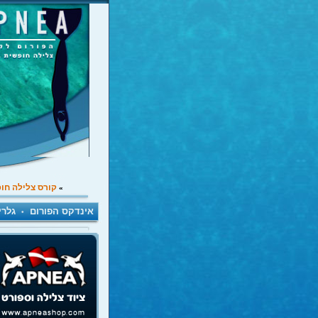
קורס צלילה חו
»
אינדקס הפורום
גלרי
•