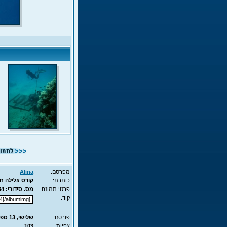
מפרסם:
Alina
כותרת:
קורס צלילה חופשית - APNEA
פרטי תמונה:
מס. סידורי: 9834 - סוג תמונה: JPG - מימדים: 62KB - 525X700
קוד:
פורסם:
שלישי, 13 ספט', 2011 13:22
צפיות:
103