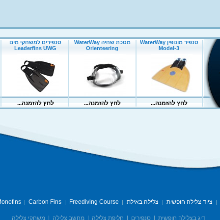
ציוד צלילה חופשית
צלילה באילת
Freediving Course
Carbon Fins
onofins
|
|
|
|
|
דיג בצלילה חופשית
|
סנפירים
|
חליפת צלילה
|
מחשב צלילה
|
משחקי צלילה