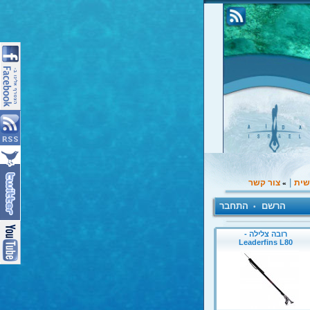
|
שית
צור קשר
»
הרשם
התחבר
•