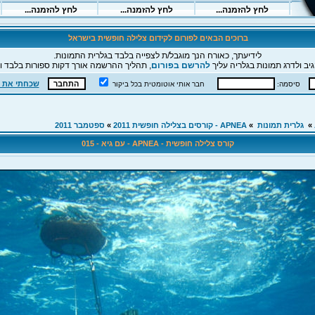
ברוכים הבאים לפורום לקידום צלילה חופשית בישראל
לידיעתך, כאורח הנך מוגבל/ת לצפייה בלבד בגלרית התמונות.
יב ולדרג תמונות בגלריה עליך
להרשם בפורום
, תהליך ההרשמה אורך דקות ספורות בלבד וה
שכחתי את 
סיסמה:
חבר אותי אוטומטית בכל ביקור
»
גלרית תמונות
»
APNEA - קורסים בצלילה חופשית 2011
»
ספטמבר 2011
קורס צלילה חופשית - APNEA - עם גיא - 015