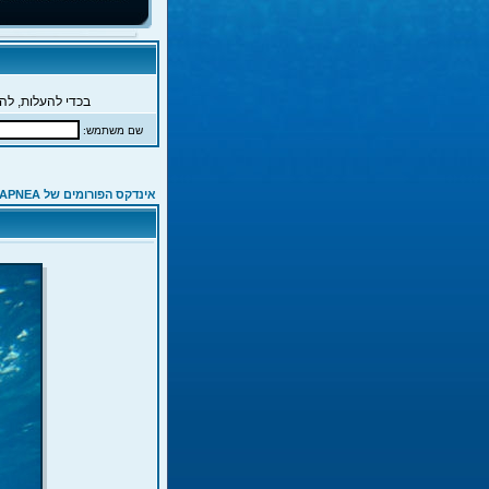
בכדי להעלות, להג
שם משתמש:
אינדקס הפורומים של APNEA