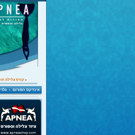
קורס צלילה חו
»
אינדקס הפורום
גלרי
•